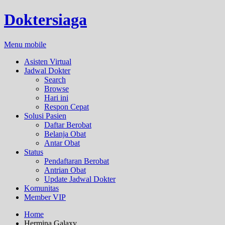
Doktersiaga
Menu mobile
Asisten Virtual
Jadwal Dokter
Search
Browse
Hari ini
Respon Cepat
Solusi Pasien
Daftar Berobat
Belanja Obat
Antar Obat
Status
Pendaftaran Berobat
Antrian Obat
Update Jadwal Dokter
Komunitas
Member VIP
Home
Hermina Galaxy