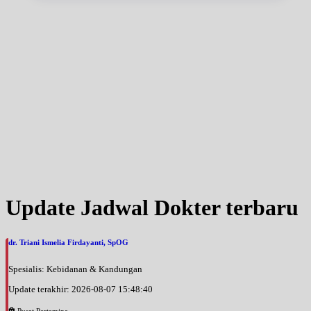
Kamis, 27/08/2026
Jam 16:00 - 18:00
EKSEKUTIF
Jumat, 28/08/2026
Jam 14:00 - 17:00
EKSEKUTIF
Sabtu, 29/08/2026
Jam 09:00 - 12:00
EKSEKUTIF
Sabtu, 29/08/2026
Jam 12:00 - 18:00
EKSEKUTIF
Update Jadwal Dokter terbaru
Sabtu, 29/08/2026
Jam 18:00 - 20:00
dr. Triani Ismelia Firdayanti, SpOG
EKSEKUTIF
Spesialis: Kebidanan & Kandungan
Senin, 31/08/2026
Jam 08:00 - 10:00
Update terakhir: 2026-08-07 15:48:40
EKSEKUTIF