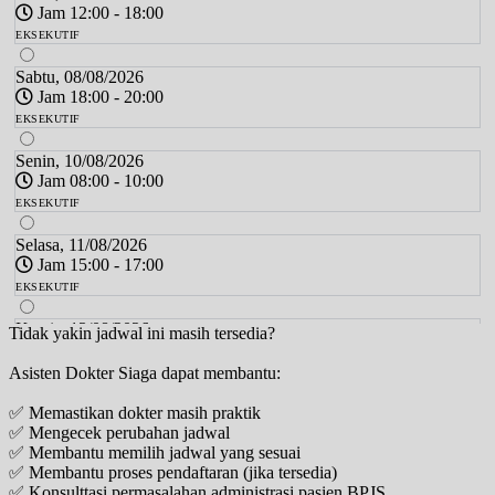
Jam 12:00 - 18:00
EKSEKUTIF
Sabtu, 08/08/2026
Jam 18:00 - 20:00
EKSEKUTIF
Senin, 10/08/2026
Jam 08:00 - 10:00
EKSEKUTIF
Selasa, 11/08/2026
Jam 15:00 - 17:00
EKSEKUTIF
Kamis, 13/08/2026
Tidak yakin jadwal ini masih tersedia?
Jam 16:00 - 18:00
Asisten Dokter Siaga dapat membantu:
EKSEKUTIF
✅ Memastikan dokter masih praktik
Jumat, 14/08/2026
✅ Mengecek perubahan jadwal
Jam 14:00 - 17:00
✅ Membantu memilih jadwal yang sesuai
EKSEKUTIF
✅ Membantu proses pendaftaran (jika tersedia)
✅ Konsulttasi permasalahan administrasi pasien BPJS