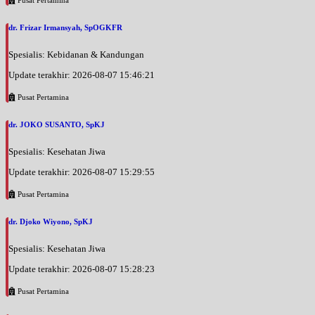
Pusat Pertamina
Selasa, 01/09/2026
dr. Frizar Irmansyah, SpOGKFR
Jam 15:00 - 17:00
EKSEKUTIF
Spesialis: Kebidanan & Kandungan
Kamis, 03/09/2026
Update terakhir: 2026-08-07 15:46:21
Jam 16:00 - 18:00
Pusat Pertamina
EKSEKUTIF
Jumat, 04/09/2026
dr. JOKO SUSANTO, SpKJ
Jam 14:00 - 17:00
Spesialis: Kesehatan Jiwa
EKSEKUTIF
Update terakhir: 2026-08-07 15:29:55
Sabtu, 05/09/2026
Jam 09:00 - 12:00
Pusat Pertamina
EKSEKUTIF
dr. Djoko Wiyono, SpKJ
Sabtu, 05/09/2026
Jam 12:00 - 18:00
Spesialis: Kesehatan Jiwa
EKSEKUTIF
Update terakhir: 2026-08-07 15:28:23
Sabtu, 05/09/2026
Pusat Pertamina
Jam 18:00 - 20:00
EKSEKUTIF