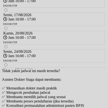
Jam 16:00 - 17:00
EKSEKUTIF
Senin, 17/08/2026
Jam 16:00 - 17:00
EKSEKUTIF
Kamis, 20/08/2026
Jam 16:00 - 17:00
EKSEKUTIF
Senin, 24/08/2026
Jam 16:00 - 17:00
EKSEKUTIF
Kamis, 27/08/2026
Tidak yakin jadwal ini masih tersedia?
Jam 16:00 - 17:00
Asisten Dokter Siaga dapat membantu:
EKSEKUTIF
✅ Memastikan dokter masih praktik
Senin, 31/08/2026
✅ Mengecek perubahan jadwal
Jam 16:00 - 17:00
✅ Membantu memilih jadwal yang sesuai
EKSEKUTIF
✅ Membantu proses pendaftaran (jika tersedia)
✅ Konsulttasi permasalahan administrasi pasien BPJS
Kamis, 03/09/2026