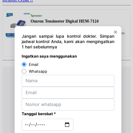
Selasa, 25/08/2026
Jam 09:00 - 12:00
Sponsor
UMUM
Omron Tensimeter Digital HEM-7124
Perangkat digital praktis untuk memantau kesehatan
Rabu, 26/08/2026
mandiri di rumah. Alat ini mendeteksi tiga indikator utama
Jam 18:00 - 20:00
—gula darah, kolesterol, dan asam urat—secara cepat,
UMUM
akurat, dan higienis hanya dengan satu alat
Lihat detail & harga →
Jumat, 28/08/2026
Jam 13:00 - 15:00
UMUM
Sabtu, 29/08/2026
Jam 15:00 - 18:00
UMUM
Selasa, 01/09/2026
Jam 09:00 - 12:00
UMUM
Rabu, 02/09/2026
Jam 18:00 - 20:00
UMUM