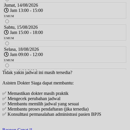
Jumat, 14/08/2026
Jam 13:00 - 15:00
UMUM
Sabtu, 15/08/2026
Jam 15:00 - 18:00
UMUM
Selasa, 18/08/2026
Jam 09:00 - 12:00
UMUM
Rabu, 19/08/2026
Tidak yakin jadwal ini masih tersedia?
Jam 18:00 - 20:00
Asisten Dokter Siaga dapat membantu:
UMUM
✅ Memastikan dokter masih praktik
Jumat, 21/08/2026
✅ Mengecek perubahan jadwal
Jam 13:00 - 15:00
✅ Membantu memilih jadwal yang sesuai
UMUM
✅ Membantu proses pendaftaran (jika tersedia)
✅ Konsulttasi permasalahan administrasi pasien BPJS
Sabtu, 22/08/2026
Jam 15:00 - 18:00
UMUM
Respon Cepat !!