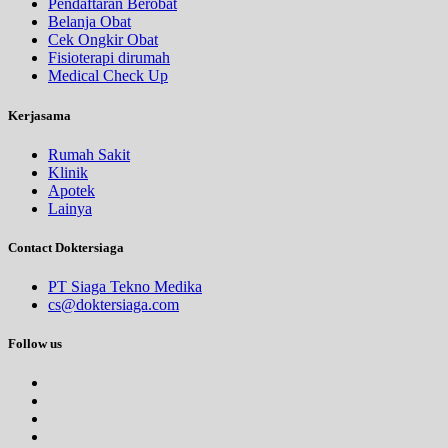
Pendaftaran Berobat
Belanja Obat
Cek Ongkir Obat
Fisioterapi dirumah
Medical Check Up
Kerjasama
Rumah Sakit
Klinik
Apotek
Lainya
Contact Doktersiaga
PT Siaga Tekno Medika
cs@doktersiaga.com
Follow us