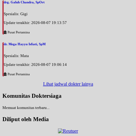
drg. Galuh Chandra, SpOrt
Rabu, 26/08/2026
Jam 08:00 - 11:00
Spesialis: Gigi
BPJS
Update terakhir: 2026-08-07 19:13:57
Rabu, 26/08/2026
Pusat Pertamina
Jam 10:00 - 11:00
EKSEKUTIF
dr. Mega Hayyu Isfiati, SpM
Kamis, 27/08/2026
Spesialis: Mata
Jam 07:00 - 08:00
EKSEKUTIF
Update terakhir: 2026-08-07 19:06:14
Kamis, 27/08/2026
Pusat Pertamina
Jam 08:00 - 12:00
Lihat jadwal dokter lainya
BPJS
Komunitas Doktersiaga
Kamis, 27/08/2026
Jam 16:00 - 17:00
Memuat komunitas terbaru...
EKSEKUTIF
Diliput oleh Media
Kamis, 27/08/2026
Jam 16:00 - 18:00
BPJS