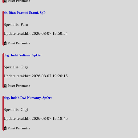
Pusat Pertamina
Senin, 24/08/2026
Jam 07:00 - 08:00
dr. Dian Prastiti Utami, SpP
EKSEKUTIF
Spesialis: Paru
Senin, 24/08/2026
Jam 08:00 - 12:00
Update terakhir: 2026-08-07 19:59:54
BPJS
Pusat Pertamina
Senin, 24/08/2026
Jam 16:00 - 17:00
drg. Indri Yuliana, SpOrt
EKSEKUTIF
Spesialis: Gigi
Senin, 24/08/2026
Update terakhir: 2026-08-07 19:20:15
Jam 17:00 - 19:00
BPJS
Pusat Pertamina
Selasa, 25/08/2026
drg. Indah Dwi Nursanty, SpOrt
Jam 07:00 - 08:00
EKSEKUTIF
Spesialis: Gigi
Update terakhir: 2026-08-07 19:18:45
Selasa, 25/08/2026
Jam 08:00 - 15:00
Pusat Pertamina
BPJS