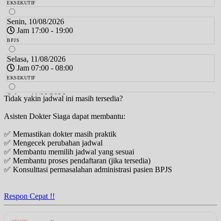
EKSEKUTIF
Senin, 10/08/2026
Jam 17:00 - 19:00
BPJS
Selasa, 11/08/2026
Jam 07:00 - 08:00
EKSEKUTIF
Selasa, 11/08/2026
Tidak yakin jadwal ini masih tersedia?
Jam 08:00 - 15:00
Asisten Dokter Siaga dapat membantu:
BPJS
✅ Memastikan dokter masih praktik
Rabu, 12/08/2026
✅ Mengecek perubahan jadwal
Jam 08:00 - 11:00
✅ Membantu memilih jadwal yang sesuai
BPJS
✅ Membantu proses pendaftaran (jika tersedia)
✅ Konsulttasi permasalahan administrasi pasien BPJS
Rabu, 12/08/2026
Jam 10:00 - 11:00
EKSEKUTIF
Respon Cepat !!
Kamis, 13/08/2026
Jam 07:00 - 08:00