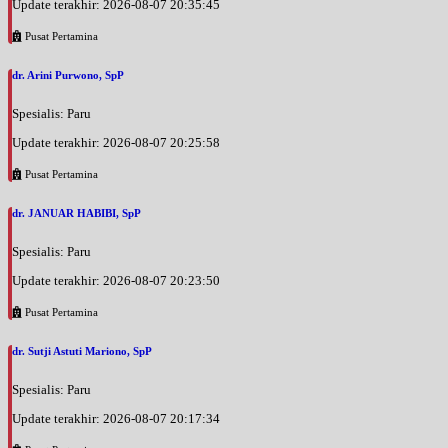
Update terakhir: 2026-08-07 20:35:45
Jam 16:00 - 18:00
Pusat Pertamina
BPJS
Kamis, 20/08/2026
dr. Arini Purwono, SpP
Jam 16:00 - 17:00
Spesialis: Paru
EKSEKUTIF
Update terakhir: 2026-08-07 20:25:58
Jumat, 21/08/2026
Jam 07:00 - 08:00
Pusat Pertamina
EKSEKUTIF
dr. JANUAR HABIBI, SpP
Jumat, 21/08/2026
Jam 08:00 - 15:00
Spesialis: Paru
BPJS
Update terakhir: 2026-08-07 20:23:50
Sabtu, 22/08/2026
Pusat Pertamina
Jam 07:00 - 08:00
EKSEKUTIF
dr. Sutji Astuti Mariono, SpP
Sabtu, 22/08/2026
Spesialis: Paru
Jam 08:00 - 12:00
Update terakhir: 2026-08-07 20:17:34
BPJS