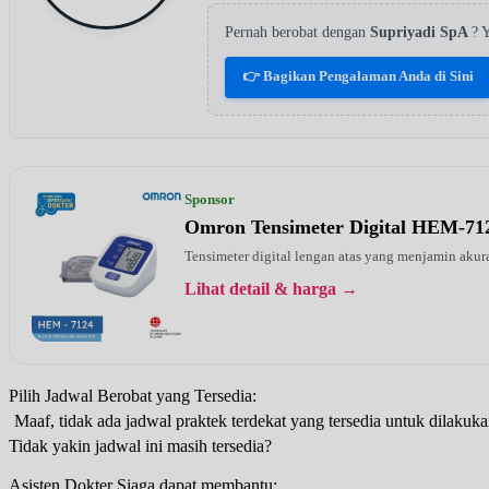
Pernah berobat dengan
Supriyadi SpA
? 
👉 Bagikan Pengalaman Anda di Sini
Sponsor
Omron Tensimeter Digital HEM-71
Tensimeter digital lengan atas yang menjamin ak
Lihat detail & harga →
Pilih Jadwal Berobat yang Tersedia:
Maaf, tidak ada jadwal praktek terdekat yang tersedia untuk dilakuka
Tidak yakin jadwal ini masih tersedia?
Asisten Dokter Siaga dapat membantu: