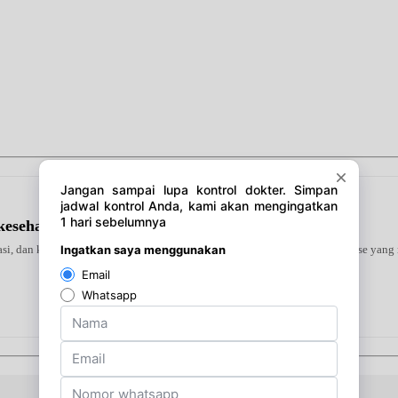
kesehatan Jantung
urasi, dan kenyamanan penggunaan. Dilengkapi dengan Teknologi Intellisense y