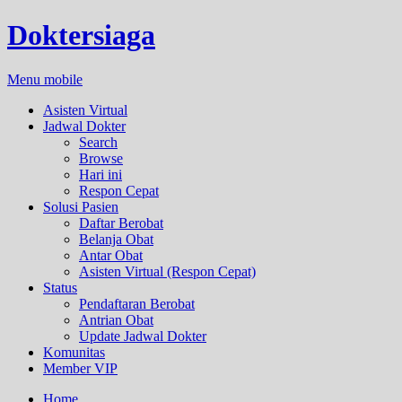
Doktersiaga
Menu mobile
Asisten Virtual
Jadwal Dokter
Search
Browse
Hari ini
Respon Cepat
Solusi Pasien
Daftar Berobat
Belanja Obat
Antar Obat
Asisten Virtual (Respon Cepat)
Status
Pendaftaran Berobat
Antrian Obat
Update Jadwal Dokter
Komunitas
Member VIP
Home