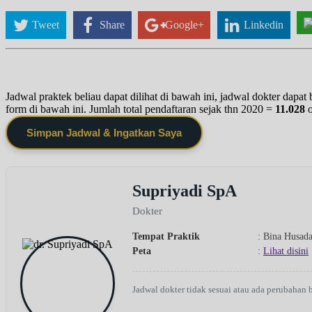
Tweet
Share
Google+
Linkedin
Jadwal praktek beliau dapat dilihat di bawah ini, jadwal dokter dapa
form di bawah ini. Jumlah total pendaftaran sejak thn 2020 =
11.028
Simpan Jadwal & Ingatkan Saya
Supriyadi SpA
Dokter
Tempat Praktik
: Bina Husad
Peta
:
Lihat disini
Jadwal dokter tidak sesuai atau ada perubahan 