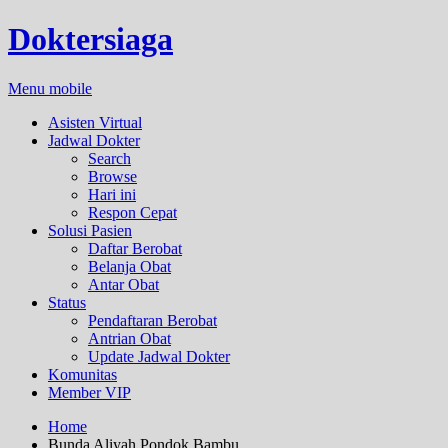
Doktersiaga
Menu mobile
Asisten Virtual
Jadwal Dokter
Search
Browse
Hari ini
Respon Cepat
Solusi Pasien
Daftar Berobat
Belanja Obat
Antar Obat
Status
Pendaftaran Berobat
Antrian Obat
Update Jadwal Dokter
Komunitas
Member VIP
Home
Bunda Aliyah Pondok Bambu