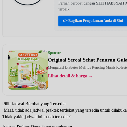
Pernah berobat dengan
SITI HABSYAH 
terbaik.
👉 Bagikan Pengalaman Anda di Sini
Sponsor
Original Sereal Sehat Penurun Gu
Mengatasi Diabetes Melitus Kencing Manis Kolest
Lihat detail & harga →
Pilih Jadwal Berobat yang Tersedia:
Maaf, tidak ada jadwal praktek terdekat yang tersedia untuk dilakuka
Tidak yakin jadwal ini masih tersedia?
Asisten Dokter Siaga dapat membantu: