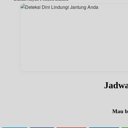
Jadw
Mau be