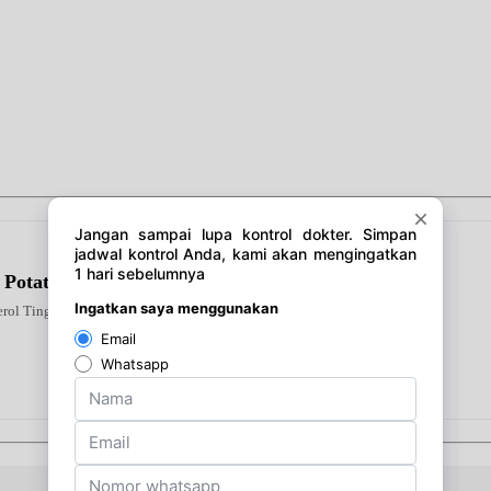
 Potato
erol Tinggi Kebas Kesemutan