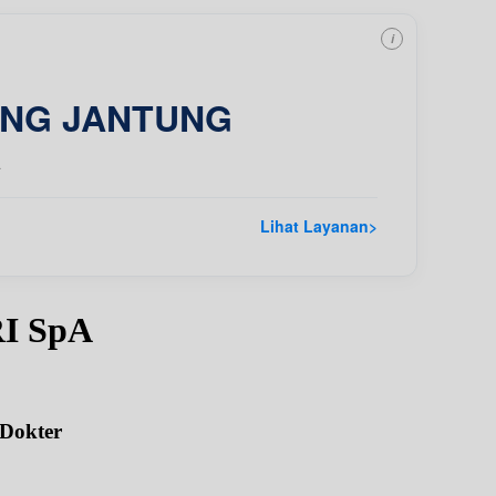
i
ING JANTUNG
a
Lihat Layanan
>
I SpA
 Dokter