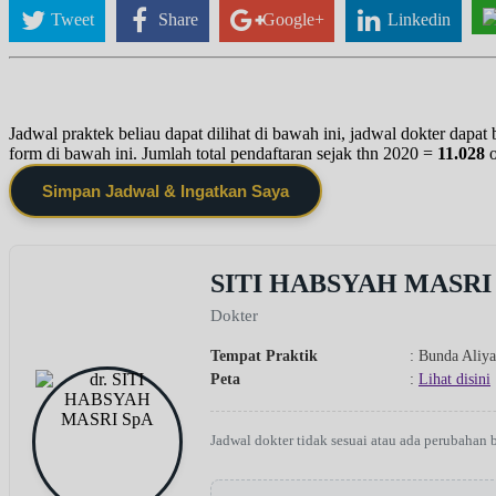
Tweet
Share
Google+
Linkedin
Jadwal praktek beliau dapat dilihat di bawah ini, jadwal dokter dapa
form di bawah ini. Jumlah total pendaftaran sejak thn 2020 =
11.028
Simpan Jadwal & Ingatkan Saya
SITI HABSYAH MASRI
Dokter
Tempat Praktik
: Bunda Ali
Peta
:
Lihat disini
Jadwal dokter tidak sesuai atau ada perubahan 