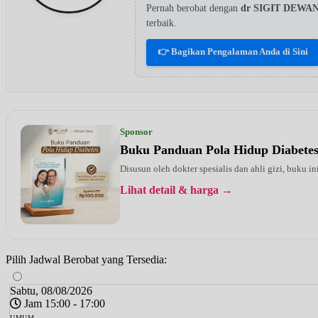
Pernah berobat dengan
dr SIGIT DEWA
terbaik.
👉 Bagikan Pengalaman Anda di Sini
Sponsor
Buku Panduan Pola Hidup Diabete
Disusun oleh dokter spesialis dan ahli gizi, buku i
Lihat detail & harga →
Pilih Jadwal Berobat yang Tersedia:
Sabtu, 08/08/2026
Jam 15:00 - 17:00
UMUM