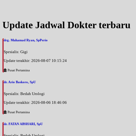
Jam 15:00 - 17:00
UMUM
Senin, 31/08/2026
Update Jadwal Dokter terbaru
Jam 13:30 - 15:00
UMUM
drg. Muhamad Ryan, SpPerio
Selasa, 01/09/2026
Jam 09:00 - 12:00
Spesialis: Gigi
UMUM
Update terakhir: 2026-08-07 10:15:24
Rabu, 02/09/2026
Jam 13:00 - 16:00
Pusat Pertamina
UMUM
dr. Ario Baskoro, SpU
Kamis, 03/09/2026
Jam 09:00 - 12:00
Spesialis: Bedah Urologi
UMUM
Update terakhir: 2026-08-06 18:46:06
Jumat, 04/09/2026
Pusat Pertamina
Jam 09:00 - 12:00
UMUM
dr. FATAN ABSHARI, SpU
Sabtu, 05/09/2026
Spesialis: Bedah Urologi