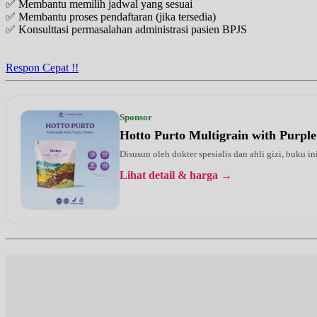
✅ Membantu memilih jadwal yang sesuai
UMUM
✅ Membantu proses pendaftaran (jika tersedia)
✅ Konsulttasi permasalahan administrasi pasien BPJS
Senin, 17/08/2026
Jam 13:30 - 15:00
UMUM
Respon Cepat !!
Selasa, 18/08/2026
Jam 09:00 - 12:00
UMUM
Sponsor
Hotto Purto Multigrain with Purple
Rabu, 19/08/2026
Jam 13:00 - 16:00
Disusun oleh dokter spesialis dan ahli gizi, buku i
UMUM
Lihat detail & harga →
Kamis, 20/08/2026
Jam 09:00 - 12:00
UMUM
Jumat, 21/08/2026
Jam 09:00 - 12:00
UMUM
Sabtu, 22/08/2026
Jam 15:00 - 17:00