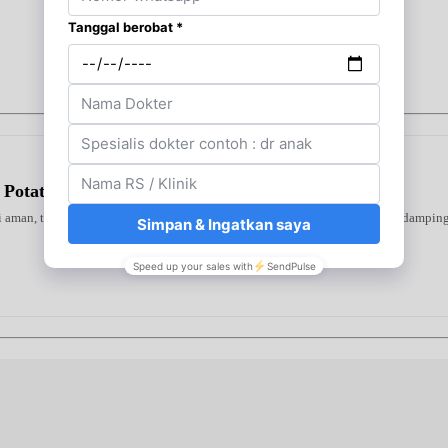
 Potato
ni aman, terverifikasi, dan dapat digunakan secara mandiri atau bersama pendampin