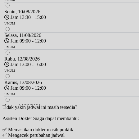
Senin, 10/08/2026
Jam 13:30 - 15:00
UMUM
Selasa, 11/08/2026
Jam 09:00 - 12:00
UMUM
Rabu, 12/08/2026
Jam 13:00 - 16:00
UMUM
Kamis, 13/08/2026
Jam 09:00 - 12:00
UMUM
Jumat, 14/08/2026
Tidak yakin jadwal ini masih tersedia?
Jam 09:00 - 12:00
Asisten Dokter Siaga dapat membantu:
UMUM
✅ Memastikan dokter masih praktik
Sabtu, 15/08/2026
✅ Mengecek perubahan jadwal
Jam 15:00 - 17:00