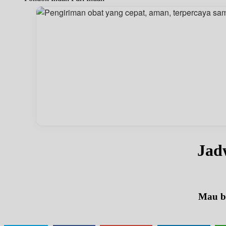
Jad
Mau be