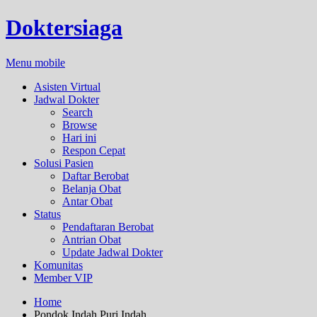
Doktersiaga
Menu mobile
Asisten Virtual
Jadwal Dokter
Search
Browse
Hari ini
Respon Cepat
Solusi Pasien
Daftar Berobat
Belanja Obat
Antar Obat
Status
Pendaftaran Berobat
Antrian Obat
Update Jadwal Dokter
Komunitas
Member VIP
Home
Pondok Indah Puri Indah