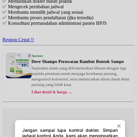
✅ Memastikan dokter masih praktik
Rabu, 26/08/2026
✅ Mengecek perubahan jadwal
Jam 16:00 - 18:00
✅ Membantu memilih jadwal yang sesuai
EKSEKUTIF
✅ Membantu proses pendaftaran (jika tersedia)
✅ Konsulttasi permasalahan administrasi pasien BPJS
Jumat, 28/08/2026
Jam 09:00 - 11:00
EKSEKUTIF
Respon Cepat !!
Sabtu, 29/08/2026
Jam 13:00 - 15:00
Sponsor
EKSEKUTIF
Dove Shampo Perawatan Rambut Rontok Sampo
Suplemen alami yang diformulasikan khusus dengan tiga
Rabu, 02/09/2026
peptida premium untuk menjaga kesehatan jantung,
Jam 16:00 - 18:00
mengontrol kolesterol, serta melancarkan aliran darah demi
EKSEKUTIF
jantung yang lebih kuat.
Lihat detail & harga →
Jumat, 04/09/2026
Jam 09:00 - 11:00
EKSEKUTIF
Sabtu, 05/09/2026
Jam 13:00 - 15:00
EKSEKUTIF