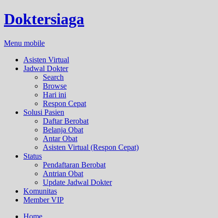
Doktersiaga
Menu mobile
Asisten Virtual
Jadwal Dokter
Search
Browse
Hari ini
Respon Cepat
Solusi Pasien
Daftar Berobat
Belanja Obat
Antar Obat
Asisten Virtual (Respon Cepat)
Status
Pendaftaran Berobat
Antrian Obat
Update Jadwal Dokter
Komunitas
Member VIP
Home