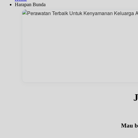
Harapan Bunda
J
Mau be