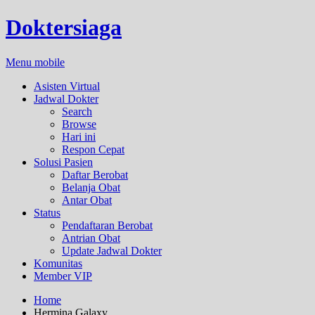
Doktersiaga
Menu mobile
Asisten Virtual
Jadwal Dokter
Search
Browse
Hari ini
Respon Cepat
Solusi Pasien
Daftar Berobat
Belanja Obat
Antar Obat
Status
Pendaftaran Berobat
Antrian Obat
Update Jadwal Dokter
Komunitas
Member VIP
Home
Hermina Galaxy