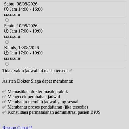
Sabtu, 08/08/2026
Jam 14:00 - 16:00
EKSEKUTIF
Senin, 10/08/2026
Jam 17:00 - 19:00
EKSEKUTIF
Kamis, 13/08/2026
Jam 17:00 - 19:00
EKSEKUTIF
Jumat, 14/08/2026
Tidak yakin jadwal ini masih tersedia?
Jam 17:00 - 19:00
Asisten Dokter Siaga dapat membantu:
EKSEKUTIF
✅ Memastikan dokter masih praktik
Sabtu, 15/08/2026
✅ Mengecek perubahan jadwal
Jam 14:00 - 16:00
✅ Membantu memilih jadwal yang sesuai
EKSEKUTIF
✅ Membantu proses pendaftaran (jika tersedia)
✅ Konsulttasi permasalahan administrasi pasien BPJS
Senin, 17/08/2026
Jam 17:00 - 19:00
EKSEKUTIF
Respon Cepat !!