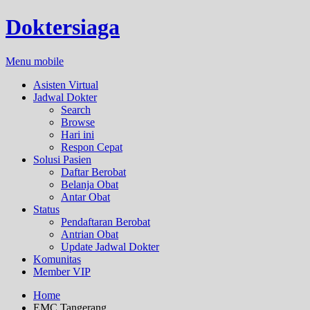
Doktersiaga
Menu mobile
Asisten Virtual
Jadwal Dokter
Search
Browse
Hari ini
Respon Cepat
Solusi Pasien
Daftar Berobat
Belanja Obat
Antar Obat
Status
Pendaftaran Berobat
Antrian Obat
Update Jadwal Dokter
Komunitas
Member VIP
Home
EMC Tangerang