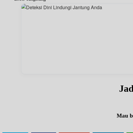
Jad
Mau be