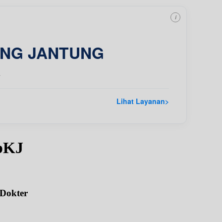
i
ING JANTUNG
a
Lihat Layanan
>
SpKJ
 Dokter