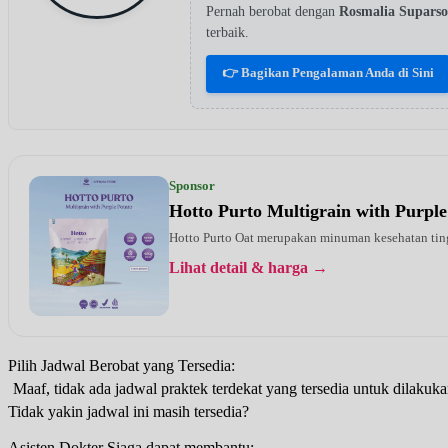
Pernah berobat dengan
Rosmalia Supars
terbaik.
👉 Bagikan Pengalaman Anda di Sini
Sponsor
Hotto Purto Multigrain with Purple
Hotto Purto Oat merupakan minuman kesehatan tinggi
Lihat detail & harga →
Pilih Jadwal Berobat yang Tersedia:
Maaf, tidak ada jadwal praktek terdekat yang tersedia untuk dilakuka
Tidak yakin jadwal ini masih tersedia?
Asisten Dokter Siaga dapat membantu: