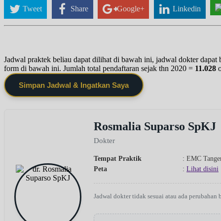
Tweet
Share
Google+
Linkedin
Jadwal praktek beliau dapat dilihat di bawah ini, jadwal dokter dapa
form di bawah ini. Jumlah total pendaftaran sejak thn 2020 =
11.028
Simpan Jadwal & Ingatkan Saya
Rosmalia Suparso SpKJ
Dokter
Tempat Praktik
: EMC Tange
Peta
:
Lihat disini
Jadwal dokter tidak sesuai atau ada perubahan 