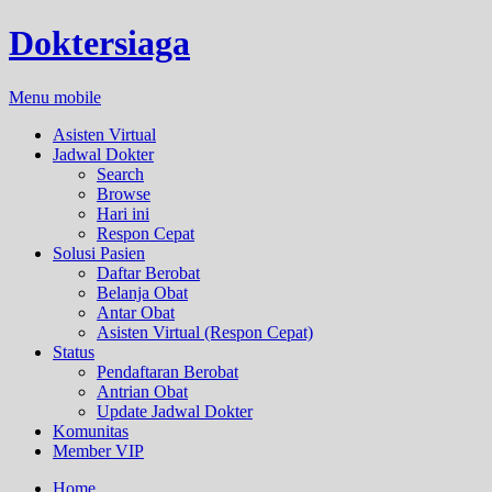
Doktersiaga
Menu mobile
Asisten Virtual
Jadwal Dokter
Search
Browse
Hari ini
Respon Cepat
Solusi Pasien
Daftar Berobat
Belanja Obat
Antar Obat
Asisten Virtual (Respon Cepat)
Status
Pendaftaran Berobat
Antrian Obat
Update Jadwal Dokter
Komunitas
Member VIP
Home