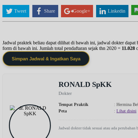
Tweet
Share
Google+
Linkedin
Jadwal praktek beliau dapat dilihat di bawah ini, jadwal dokter dapa
form di bawah ini. Jumlah total pendaftaran sejak thn 2020 =
11.028
Simpan Jadwal & Ingatkan Saya
RONALD SpKK
Dokter
Tempat Praktik
: Hermina Be
Peta
:
Lihat disini
Jadwal dokter tidak sesuai atau ada perubahan 