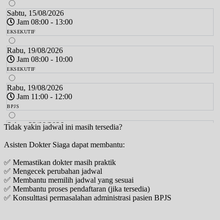
Sabtu, 15/08/2026
Jam 08:00 - 13:00
EKSEKUTIF
Rabu, 19/08/2026
Jam 08:00 - 10:00
EKSEKUTIF
Rabu, 19/08/2026
Jam 11:00 - 12:00
BPJS
Sabtu, 22/08/2026
Tidak yakin jadwal ini masih tersedia?
Jam 08:00 - 13:00
Asisten Dokter Siaga dapat membantu:
EKSEKUTIF
✅ Memastikan dokter masih praktik
Rabu, 26/08/2026
✅ Mengecek perubahan jadwal
Jam 08:00 - 10:00
✅ Membantu memilih jadwal yang sesuai
EKSEKUTIF
✅ Membantu proses pendaftaran (jika tersedia)
✅ Konsulttasi permasalahan administrasi pasien BPJS
Rabu, 26/08/2026
Jam 11:00 - 12:00
BPJS