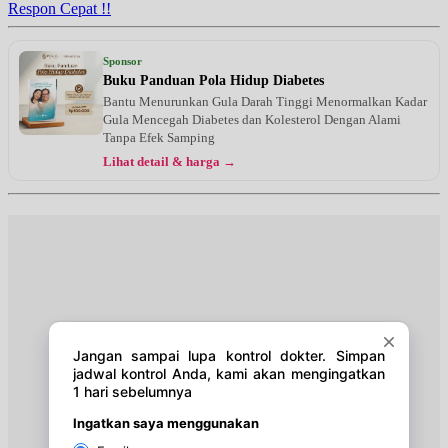
Respon Cepat !!
Sabtu, 29/08/2026
Jam 08:00 - 13:00
Sponsor
EKSEKUTIF
Buku Panduan Pola Hidup Diabetes
Bantu Menurunkan Gula Darah Tinggi Menormalkan Kadar
Rabu, 02/09/2026
Gula Mencegah Diabetes dan Kolesterol Dengan Alami
Jam 08:00 - 10:00
Tanpa Efek Samping
EKSEKUTIF
Lihat detail & harga →
Rabu, 02/09/2026
Jam 11:00 - 12:00
BPJS
Sabtu, 05/09/2026
Jam 08:00 - 13:00
EKSEKUTIF