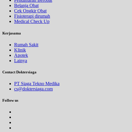
Pendaftaran Berobat
Belanja Obat
Cek Ongkir Obat
Fisioterapi dirumah
Medical Check Up
Kerjasama
Rumah Sakit
Klinik
Apotek
Lainya
Contact Doktersiaga
PT Siaga Tekno Medika
cs@doktersiaga.com
Follow us