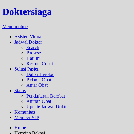
Doktersiaga
Menu mobile
Asisten Virtual
Jadwal Dokter
Search
Browse
Hari ini
Respon Cepat
Solusi Pasien
Daftar Berobat
Belanja Obat
Antar Obat
Status
Pendaftaran Berobat
Antrian Obat
Update Jadwal Dokter
Komunitas
Member VIP
Home
Hermina Bekasi