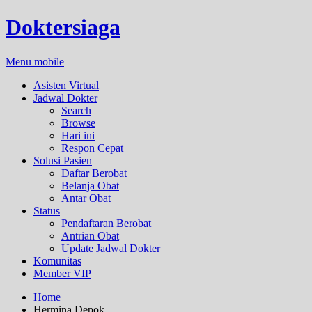
Doktersiaga
Menu mobile
Asisten Virtual
Jadwal Dokter
Search
Browse
Hari ini
Respon Cepat
Solusi Pasien
Daftar Berobat
Belanja Obat
Antar Obat
Status
Pendaftaran Berobat
Antrian Obat
Update Jadwal Dokter
Komunitas
Member VIP
Home
Hermina Depok