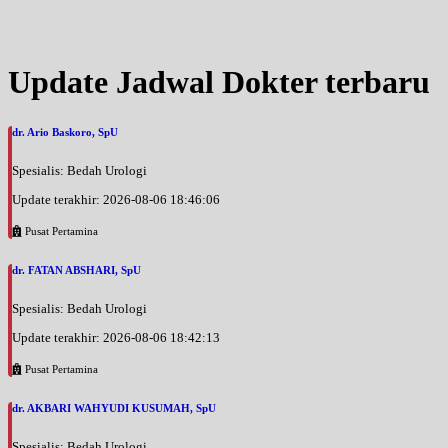
Jam 19:00 - 20:30
EKSEKUTIF
Selasa, 25/08/2026
Update Jadwal Dokter terbaru
Jam 08:00 - 09:30
EKSEKUTIF
dr. Ario Baskoro, SpU
Selasa, 25/08/2026
Jam 09:30 - 10:00
Spesialis: Bedah Urologi
BPJS
Update terakhir: 2026-08-06 18:46:06
Rabu, 26/08/2026
Jam 18:30 - 20:00
Pusat Pertamina
EKSEKUTIF
dr. FATAN ABSHARI, SpU
Kamis, 27/08/2026
Jam 08:00 - 09:30
Spesialis: Bedah Urologi
EKSEKUTIF
Update terakhir: 2026-08-06 18:42:13
Kamis, 27/08/2026
Pusat Pertamina
Jam 09:30 - 10:00
BPJS
dr. AKBARI WAHYUDI KUSUMAH, SpU
Jumat, 28/08/2026
Spesialis: Bedah Urologi