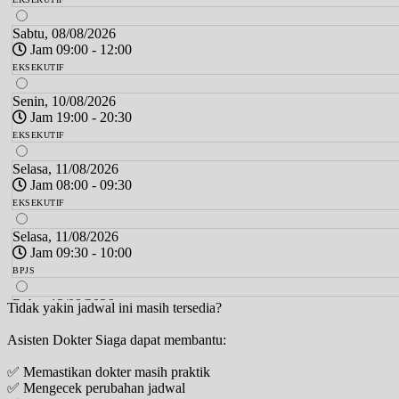
Sabtu, 08/08/2026
Jam 09:00 - 12:00
EKSEKUTIF
Senin, 10/08/2026
Jam 19:00 - 20:30
EKSEKUTIF
Selasa, 11/08/2026
Jam 08:00 - 09:30
EKSEKUTIF
Selasa, 11/08/2026
Jam 09:30 - 10:00
BPJS
Rabu, 12/08/2026
Tidak yakin jadwal ini masih tersedia?
Jam 18:30 - 20:00
Asisten Dokter Siaga dapat membantu:
EKSEKUTIF
✅ Memastikan dokter masih praktik
Kamis, 13/08/2026
✅ Mengecek perubahan jadwal
Jam 08:00 - 09:30