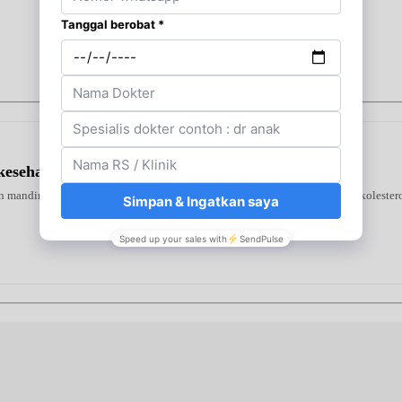
kesehatan Jantung
 mandiri di rumah. Alat ini mendeteksi tiga indikator utama—gula darah, kolestero