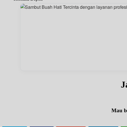
J
Mau be