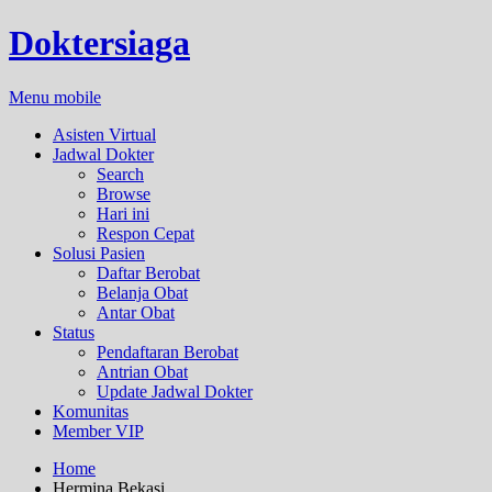
Doktersiaga
Menu mobile
Asisten Virtual
Jadwal Dokter
Search
Browse
Hari ini
Respon Cepat
Solusi Pasien
Daftar Berobat
Belanja Obat
Antar Obat
Status
Pendaftaran Berobat
Antrian Obat
Update Jadwal Dokter
Komunitas
Member VIP
Home
Hermina Bekasi