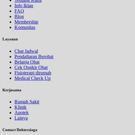
Tentang Kami
Info Iklan
FAQ
Blog
Membership
Komunitas
Layanan
Chat Jadwal
Pendaftaran Berobat
Belanja Obat
Cek Ongkir Obat
Fisioterapi dirumah
Medical Check Up
Kerjasama
Rumah Sakit
Klinik
Apotek
Lainya
Contact Doktersiaga