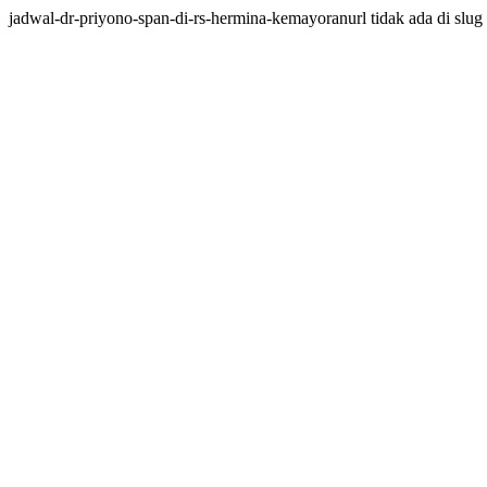
jadwal-dr-priyono-span-di-rs-hermina-kemayoranurl tidak ada di slug 