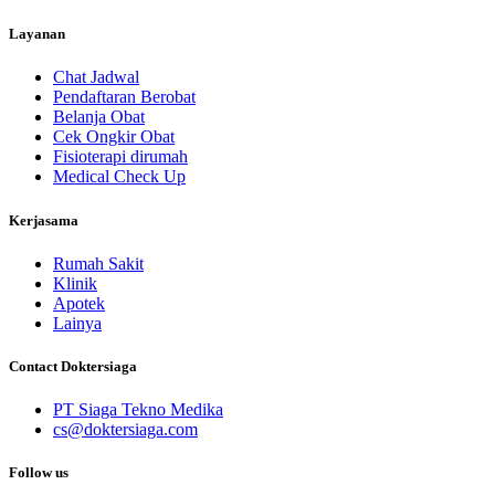
Layanan
Chat Jadwal
Pendaftaran Berobat
Belanja Obat
Cek Ongkir Obat
Fisioterapi dirumah
Medical Check Up
Kerjasama
Rumah Sakit
Klinik
Apotek
Lainya
Contact Doktersiaga
PT Siaga Tekno Medika
cs@doktersiaga.com
Follow us