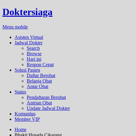
Doktersiaga
Menu mobile
Asisten Virtual
Jadwal Dokter
Search
Browse
Hari ini
Respon Cepat
Solusi Pasien
Daftar Berobat
Belanja Obat
Antar Obat
Status
Pendaftaran Berobat
Antrian Obat
Update Jadwal Dokter
Komunitas
Member VIP
Home
Bhakti Husada Cikarang