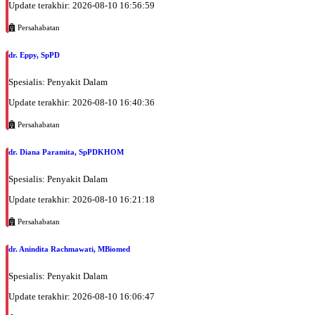
UMUM
Update terakhir: 2026-08-10 16:56:59
Senin, 07/09/2026
Persahabatan
Jam 08:00 - 09:00
dr. Eppy, SpPD
UMUM
Selasa, 08/09/2026
Spesialis: Penyakit Dalam
Jam 08:00 - 11:00
Update terakhir: 2026-08-10 16:40:36
UMUM
Persahabatan
dr. Diana Paramita, SpPDKHOM
Spesialis: Penyakit Dalam
Update terakhir: 2026-08-10 16:21:18
Persahabatan
dr. Anindita Rachmawati, MBiomed
Spesialis: Penyakit Dalam
Update terakhir: 2026-08-10 16:06:47