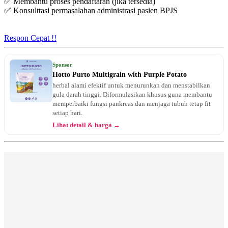
✅ Membantu proses pendaftaran (jika tersedia)
✅ Konsulttasi permasalahan administrasi pasien BPJS
Kamis, 20/08/2026
Jam 08:00 - 11:00
UMUM
Respon Cepat !!
Jumat, 21/08/2026
Jam 08:00 - 13:00
Sponsor
UMUM
Hotto Purto Multigrain with Purple Potato
herbal alami efektif untuk menurunkan dan menstabilkan
Senin, 24/08/2026
gula darah tinggi. Diformulasikan khusus guna membantu
Jam 08:00 - 09:00
memperbaiki fungsi pankreas dan menjaga tubuh tetap fit
UMUM
setiap hari.
Lihat detail & harga →
Selasa, 25/08/2026
Jam 08:00 - 11:00
UMUM
Rabu, 26/08/2026
Jam 08:00 - 13:00
UMUM
Kamis, 27/08/2026
Jam 08:00 - 11:00
UMUM