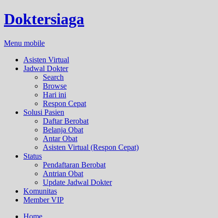
Doktersiaga
Menu mobile
Asisten Virtual
Jadwal Dokter
Search
Browse
Hari ini
Respon Cepat
Solusi Pasien
Daftar Berobat
Belanja Obat
Antar Obat
Asisten Virtual (Respon Cepat)
Status
Pendaftaran Berobat
Antrian Obat
Update Jadwal Dokter
Komunitas
Member VIP
Home