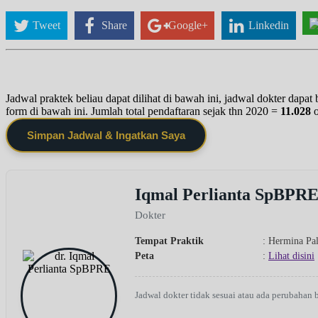
Tweet
Share
Google+
Linkedin
Jadwal praktek beliau dapat dilihat di bawah ini, jadwal dokter dapa
form di bawah ini. Jumlah total pendaftaran sejak thn 2020 =
11.028
Simpan Jadwal & Ingatkan Saya
Iqmal Perlianta SpBPR
Dokter
Tempat Praktik
: Hermina Pa
Peta
:
Lihat disini
Jadwal dokter tidak sesuai atau ada perubahan 