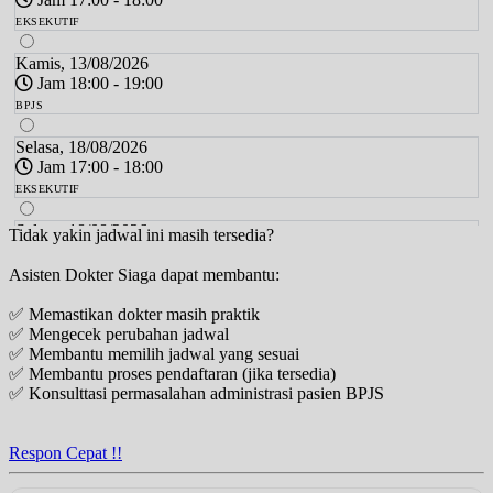
EKSEKUTIF
Kamis, 13/08/2026
Jam 18:00 - 19:00
BPJS
Selasa, 18/08/2026
Jam 17:00 - 18:00
EKSEKUTIF
Selasa, 18/08/2026
Tidak yakin jadwal ini masih tersedia?
Jam 18:00 - 19:00
Asisten Dokter Siaga dapat membantu:
BPJS
✅ Memastikan dokter masih praktik
Kamis, 20/08/2026
✅ Mengecek perubahan jadwal
Jam 17:00 - 18:00
✅ Membantu memilih jadwal yang sesuai
EKSEKUTIF
✅ Membantu proses pendaftaran (jika tersedia)
✅ Konsulttasi permasalahan administrasi pasien BPJS
Kamis, 20/08/2026
Jam 18:00 - 19:00
BPJS
Respon Cepat !!
Selasa, 25/08/2026