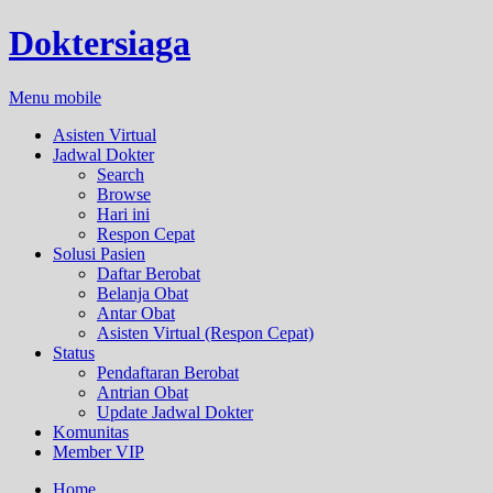
Doktersiaga
Menu mobile
Asisten Virtual
Jadwal Dokter
Search
Browse
Hari ini
Respon Cepat
Solusi Pasien
Daftar Berobat
Belanja Obat
Antar Obat
Asisten Virtual (Respon Cepat)
Status
Pendaftaran Berobat
Antrian Obat
Update Jadwal Dokter
Komunitas
Member VIP
Home