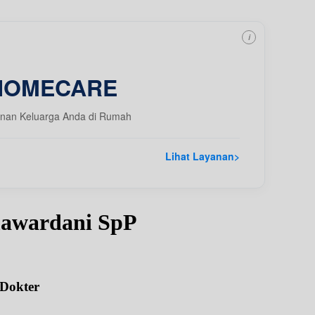
i
HOMECARE
nan Keluarga Anda di Rumah
Lihat Layanan
>
mawardani SpP
 Dokter