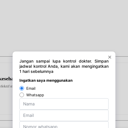
kesehatan Jantung
 efektif mengurangi rambut rontok karena patah