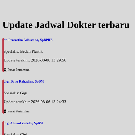
Jam 16:00 - 19:00
EKSEKUTIF
Sabtu, 29/08/2026
Update Jadwal Dokter terbaru
Jam 07:00 - 14:00
EKSEKUTIF
dr. Prasastha Adhistana, SpBPRE
Senin, 31/08/2026
Jam 07:00 - 12:00
Spesialis: Bedah Plastik
EKSEKUTIF
Update terakhir: 2026-08-06 13:29:56
Senin, 31/08/2026
Jam 16:00 - 19:00
Pusat Pertamina
EKSEKUTIF
drg. Bayu Rahadian, SpBM
Senin, 31/08/2026
Jam 19:00 - 20:00
Spesialis: Gigi
BPJS
Update terakhir: 2026-08-06 13:24:33
Rabu, 02/09/2026
Pusat Pertamina
Jam 07:00 - 12:00
EKSEKUTIF
drg. Ahmad Zulkifli, SpBM
Jumat, 04/09/2026
Spesialis: Gigi