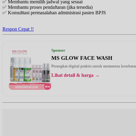
✅ Membantu memilih jadwal yang sesuai
EKSEKUTIF
✅ Membantu proses pendaftaran (jika tersedia)
✅ Konsulttasi permasalahan administrasi pasien BPJS
Sabtu, 15/08/2026
Jam 07:00 - 14:00
EKSEKUTIF
Respon Cepat !!
Senin, 17/08/2026
Jam 07:00 - 12:00
EKSEKUTIF
Sponsor
MS GLOW FACE WASH
Senin, 17/08/2026
Jam 16:00 - 19:00
Perangkat digital praktis untuk memantau kesehatan
EKSEKUTIF
Lihat detail & harga →
Senin, 17/08/2026
Jam 19:00 - 20:00
BPJS
Rabu, 19/08/2026
Jam 07:00 - 12:00
EKSEKUTIF
Jumat, 21/08/2026
Jam 16:00 - 19:00