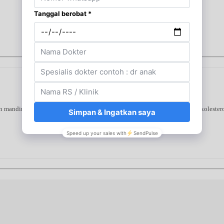
 mandiri di rumah. Alat ini mendeteksi tiga indikator utama—gula darah, kolestero