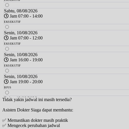
Sabtu, 08/08/2026
Jam 07:00 - 14:00
EKSEKUTIF
Senin, 10/08/2026
Jam 07:00 - 12:00
EKSEKUTIF
Senin, 10/08/2026
Jam 16:00 - 19:00
EKSEKUTIF
Senin, 10/08/2026
Jam 19:00 - 20:00
BPJS
Rabu, 12/08/2026
Tidak yakin jadwal ini masih tersedia?
Jam 07:00 - 12:00
Asisten Dokter Siaga dapat membantu:
EKSEKUTIF
✅ Memastikan dokter masih praktik
Jumat, 14/08/2026
✅ Mengecek perubahan jadwal
Jam 16:00 - 19:00