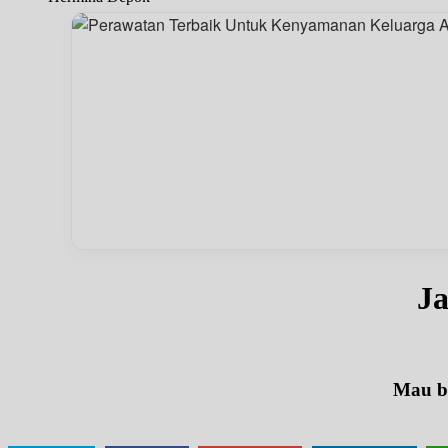
J
Mau be