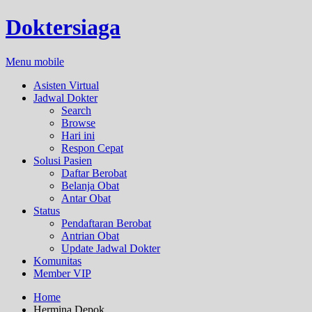
Doktersiaga
Menu mobile
Asisten Virtual
Jadwal Dokter
Search
Browse
Hari ini
Respon Cepat
Solusi Pasien
Daftar Berobat
Belanja Obat
Antar Obat
Status
Pendaftaran Berobat
Antrian Obat
Update Jadwal Dokter
Komunitas
Member VIP
Home
Hermina Depok