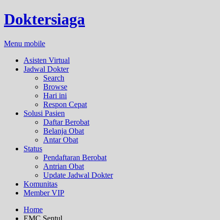
Doktersiaga
Menu mobile
Asisten Virtual
Jadwal Dokter
Search
Browse
Hari ini
Respon Cepat
Solusi Pasien
Daftar Berobat
Belanja Obat
Antar Obat
Status
Pendaftaran Berobat
Antrian Obat
Update Jadwal Dokter
Komunitas
Member VIP
Home
EMC Sentul