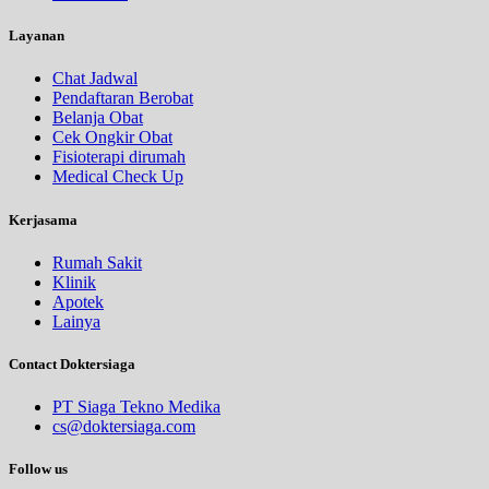
Layanan
Chat Jadwal
Pendaftaran Berobat
Belanja Obat
Cek Ongkir Obat
Fisioterapi dirumah
Medical Check Up
Kerjasama
Rumah Sakit
Klinik
Apotek
Lainya
Contact Doktersiaga
PT Siaga Tekno Medika
cs@doktersiaga.com
Follow us