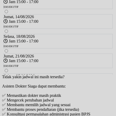
Jam 15:00 - 17:00
EKSEKUTIF
Jumat, 14/08/2026
Jam 15:00 - 17:00
EKSEKUTIF
Selasa, 18/08/2026
Jam 15:00 - 17:00
EKSEKUTIF
Jumat, 21/08/2026
Jam 15:00 - 17:00
EKSEKUTIF
Selasa, 25/08/2026
Tidak yakin jadwal ini masih tersedia?
Jam 15:00 - 17:00
Asisten Dokter Siaga dapat membantu:
EKSEKUTIF
✅ Memastikan dokter masih praktik
Jumat, 28/08/2026
✅ Mengecek perubahan jadwal
Jam 15:00 - 17:00
✅ Membantu memilih jadwal yang sesuai
EKSEKUTIF
✅ Membantu proses pendaftaran (jika tersedia)
✅ Konsulttasi permasalahan administrasi pasien BPJS
Selasa, 01/09/2026