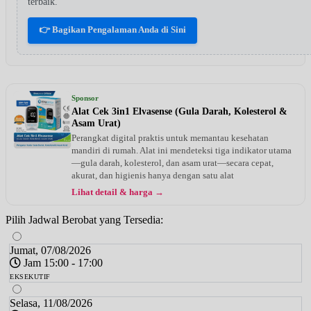
terbaik.
👉 Bagikan Pengalaman Anda di Sini
Sponsor
Alat Cek 3in1 Elvasense (Gula Darah, Kolesterol &
Asam Urat)
Perangkat digital praktis untuk memantau kesehatan
mandiri di rumah. Alat ini mendeteksi tiga indikator utama
—gula darah, kolesterol, dan asam urat—secara cepat,
akurat, dan higienis hanya dengan satu alat
Lihat detail & harga →
Pilih Jadwal Berobat yang Tersedia:
Jumat, 07/08/2026
Jam 15:00 - 17:00
EKSEKUTIF
Selasa, 11/08/2026