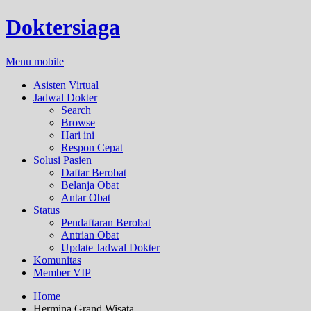
Doktersiaga
Menu mobile
Asisten Virtual
Jadwal Dokter
Search
Browse
Hari ini
Respon Cepat
Solusi Pasien
Daftar Berobat
Belanja Obat
Antar Obat
Status
Pendaftaran Berobat
Antrian Obat
Update Jadwal Dokter
Komunitas
Member VIP
Home
Hermina Grand Wisata