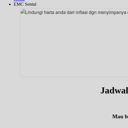
EMC Sentul
Jadwa
Mau be