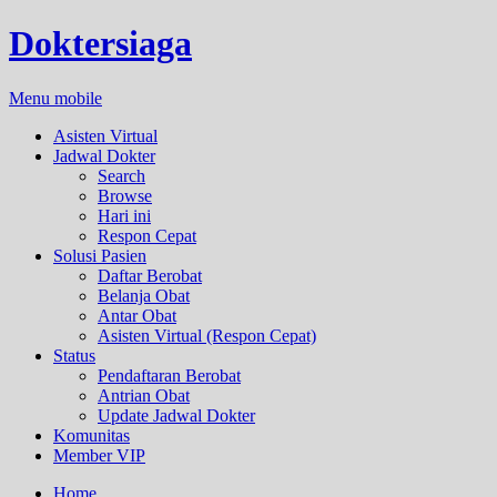
Doktersiaga
Menu mobile
Asisten Virtual
Jadwal Dokter
Search
Browse
Hari ini
Respon Cepat
Solusi Pasien
Daftar Berobat
Belanja Obat
Antar Obat
Asisten Virtual (Respon Cepat)
Status
Pendaftaran Berobat
Antrian Obat
Update Jadwal Dokter
Komunitas
Member VIP
Home