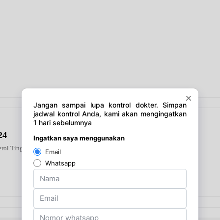
24
erol Tinggi Kebas Kesemutan