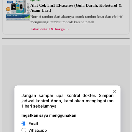
UMUM
Alat Cek 3in1 Elvasense (Gula Darah, Kolesterol &
Asam Urat)
Sabtu, 22/08/2026
Nutrisi rambut dari akarnya untuk rambut kuat dan efektif
Jam 10:00 - 14:00
mengurangi rambut rontok karena patah
UMUM
Lihat detail & harga →
Senin, 24/08/2026
Jam 09:00 - 13:00
UMUM
Selasa, 25/08/2026
Jam 16:00 - 20:00
UMUM
Rabu, 26/08/2026
Jam 09:00 - 12:00
UMUM
Jumat, 28/08/2026
Jam 09:00 - 11:00
UMUM
Sabtu, 29/08/2026
Jam 10:00 - 14:00