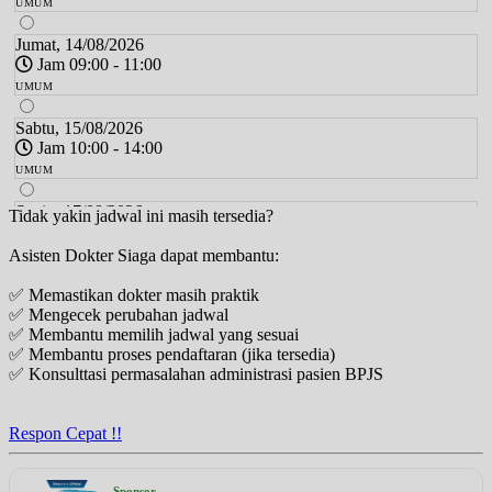
UMUM
Jumat, 14/08/2026
Jam 09:00 - 11:00
UMUM
Sabtu, 15/08/2026
Jam 10:00 - 14:00
UMUM
Senin, 17/08/2026
Tidak yakin jadwal ini masih tersedia?
Jam 09:00 - 13:00
Asisten Dokter Siaga dapat membantu:
UMUM
✅ Memastikan dokter masih praktik
Selasa, 18/08/2026
✅ Mengecek perubahan jadwal
Jam 16:00 - 20:00
✅ Membantu memilih jadwal yang sesuai
UMUM
✅ Membantu proses pendaftaran (jika tersedia)
✅ Konsulttasi permasalahan administrasi pasien BPJS
Rabu, 19/08/2026
Jam 09:00 - 12:00
UMUM
Respon Cepat !!
Jumat, 21/08/2026
Jam 09:00 - 11:00
Sponsor