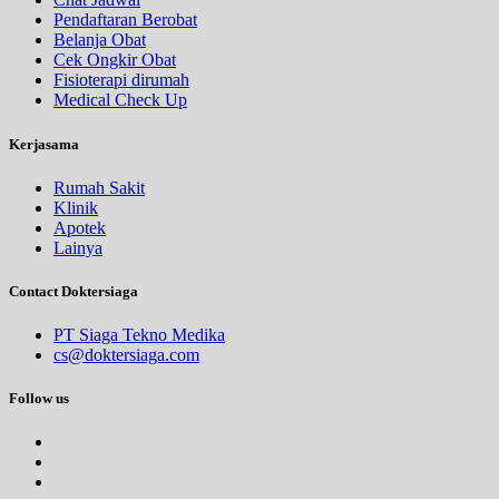
Pendaftaran Berobat
Belanja Obat
Cek Ongkir Obat
Fisioterapi dirumah
Medical Check Up
Kerjasama
Rumah Sakit
Klinik
Apotek
Lainya
Contact Doktersiaga
PT Siaga Tekno Medika
cs@doktersiaga.com
Follow us