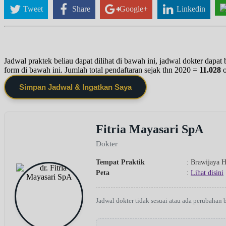
Tweet
Share
Google+
Linkedin
Jadwal praktek beliau dapat dilihat di bawah ini, jadwal dokter dapa
form di bawah ini. Jumlah total pendaftaran sejak thn 2020 =
11.028
Simpan Jadwal & Ingatkan Saya
Fitria Mayasari SpA
Dokter
Tempat Praktik
: Brawijaya H
Peta
:
Lihat disini
Jadwal dokter tidak sesuai atau ada perubahan 