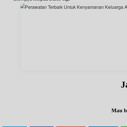
J
Mau be