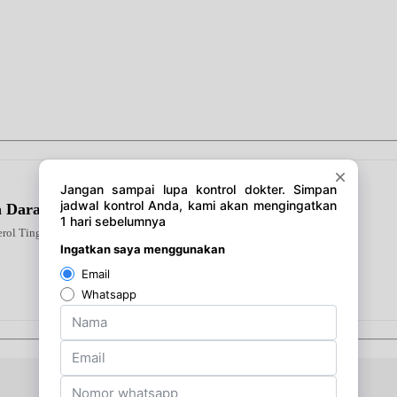
la Darah Tanpa Efek Samping
erol Tinggi Kebas Kesemutan