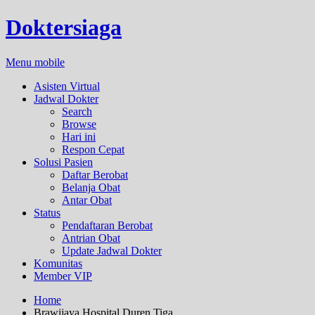
Doktersiaga
Menu mobile
Asisten Virtual
Jadwal Dokter
Search
Browse
Hari ini
Respon Cepat
Solusi Pasien
Daftar Berobat
Belanja Obat
Antar Obat
Status
Pendaftaran Berobat
Antrian Obat
Update Jadwal Dokter
Komunitas
Member VIP
Home
Brawijaya Hospital Duren Tiga