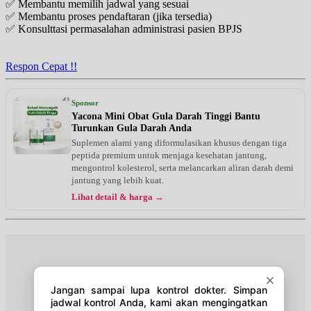
✅ Membantu memilih jadwal yang sesuai
EKSEKUTIF
✅ Membantu proses pendaftaran (jika tersedia)
✅ Konsulttasi permasalahan administrasi pasien BPJS
Rabu, 19/08/2026
Jam 16:00 - 17:00
BPJS
Respon Cepat !!
Senin, 24/08/2026
Jam 15:00 - 16:00
Sponsor
EKSEKUTIF
Yacona Mini Obat Gula Darah Tinggi Bantu
Turunkan Gula Darah Anda
Senin, 24/08/2026
Suplemen alami yang diformulasikan khusus dengan tiga
Jam 16:00 - 17:00
peptida premium untuk menjaga kesehatan jantung,
BPJS
mengontrol kolesterol, serta melancarkan aliran darah demi
jantung yang lebih kuat.
Rabu, 26/08/2026
Lihat detail & harga →
Jam 15:00 - 16:00
EKSEKUTIF
Rabu, 26/08/2026
Jam 16:00 - 17:00
BPJS
Senin, 31/08/2026
Jam 15:00 - 16:00