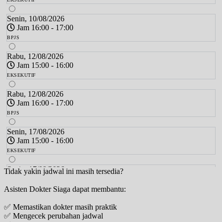
Senin, 10/08/2026
Jam 16:00 - 17:00
BPJS
Rabu, 12/08/2026
Jam 15:00 - 16:00
EKSEKUTIF
Rabu, 12/08/2026
Jam 16:00 - 17:00
BPJS
Senin, 17/08/2026
Jam 15:00 - 16:00
EKSEKUTIF
Senin, 17/08/2026
Tidak yakin jadwal ini masih tersedia?
Jam 16:00 - 17:00
Asisten Dokter Siaga dapat membantu:
BPJS
✅ Memastikan dokter masih praktik
Rabu, 19/08/2026
✅ Mengecek perubahan jadwal
Jam 15:00 - 16:00