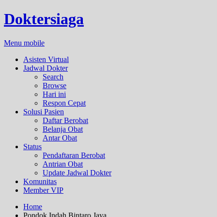
Doktersiaga
Menu mobile
Asisten Virtual
Jadwal Dokter
Search
Browse
Hari ini
Respon Cepat
Solusi Pasien
Daftar Berobat
Belanja Obat
Antar Obat
Status
Pendaftaran Berobat
Antrian Obat
Update Jadwal Dokter
Komunitas
Member VIP
Home
Pondok Indah Bintaro Jaya