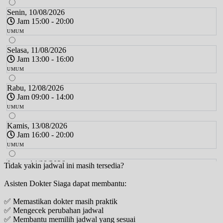
Senin, 10/08/2026
Jam 15:00 - 20:00
UMUM
Selasa, 11/08/2026
Jam 13:00 - 16:00
UMUM
Rabu, 12/08/2026
Jam 09:00 - 14:00
UMUM
Kamis, 13/08/2026
Jam 16:00 - 20:00
UMUM
Jumat, 14/08/2026
Tidak yakin jadwal ini masih tersedia?
Jam 09:00 - 15:00
Asisten Dokter Siaga dapat membantu:
UMUM
✅ Memastikan dokter masih praktik
Senin, 17/08/2026
✅ Mengecek perubahan jadwal
Jam 15:00 - 20:00
✅ Membantu memilih jadwal yang sesuai
UMUM