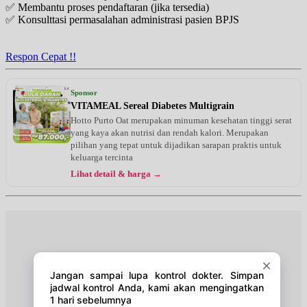
✅ Membantu proses pendaftaran (jika tersedia)
✅ Konsulttasi permasalahan administrasi pasien BPJS
Selasa, 18/08/2026
Jam 13:00 - 16:00
UMUM
Respon Cepat !!
Rabu, 19/08/2026
Jam 09:00 - 14:00
Sponsor
UMUM
VITAMEAL Sereal Diabetes Multigrain
Hotto Purto Oat merupakan minuman kesehatan tinggi serat
Kamis, 20/08/2026
yang kaya akan nutrisi dan rendah kalori. Merupakan
Jam 16:00 - 20:00
pilihan yang tepat untuk dijadikan sarapan praktis untuk
UMUM
keluarga tercinta
Lihat detail & harga →
Jumat, 21/08/2026
Jam 09:00 - 15:00
UMUM
Senin, 24/08/2026
Jam 15:00 - 20:00
UMUM
Selasa, 25/08/2026
Jam 13:00 - 16:00