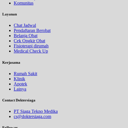
Komunitas
Layanan
Chat Jadwal
Pendaftaran Berobat
Belanja Obat
Cek Ongkir Obat
Fisioterapi dirumah
Medical Check Up
Kerjasama
Rumah Sakit
Klinik
Apotek
Lainya
Contact Doktersiaga
PT Siaga Tekno Medika
cs@doktersiaga.com
Follow us