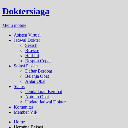
Doktersiaga
Menu mobile
Asisten Virtual
Jadwal Dokter
Search
Browse
Hari ini
Respon Cepat
Solusi Pasien
Daftar Berobat
Belanja Obat
Antar Obat
Status
Pendaftaran Berobat
Antrian Obat
Update Jadwal Dokter
Komunitas
Member VIP
Home
Hermina Bekasi