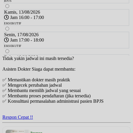
BPJS
Kamis, 13/08/2026
Jam 16:00 - 17:00
EKSEKUTIF
Senin, 17/08/2026
Jam 17:00 - 18:00
EKSEKUTIF
Rabu, 19/08/2026
Tidak yakin jadwal ini masih tersedia?
Jam 15:00 - 16:00
Asisten Dokter Siaga dapat membantu:
EKSEKUTIF
✅ Memastikan dokter masih praktik
Rabu, 19/08/2026
✅ Mengecek perubahan jadwal
Jam 15:00 - 16:00
✅ Membantu memilih jadwal yang sesuai
BPJS
✅ Membantu proses pendaftaran (jika tersedia)
✅ Konsulttasi permasalahan administrasi pasien BPJS
Kamis, 20/08/2026
Jam 16:00 - 17:00
EKSEKUTIF
Respon Cepat !!
Senin, 24/08/2026
Jam 17:00 - 18:00
Sponsor