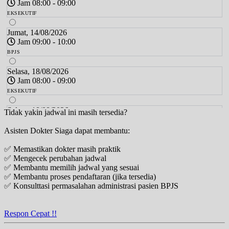
Jam 08:00 - 09:00
EKSEKUTIF
Jumat, 14/08/2026
Jam 09:00 - 10:00
BPJS
Selasa, 18/08/2026
Jam 08:00 - 09:00
EKSEKUTIF
Selasa, 18/08/2026
Tidak yakin jadwal ini masih tersedia?
Jam 09:00 - 10:00
Asisten Dokter Siaga dapat membantu:
BPJS
✅ Memastikan dokter masih praktik
Jumat, 21/08/2026
✅ Mengecek perubahan jadwal
Jam 08:00 - 09:00
✅ Membantu memilih jadwal yang sesuai
EKSEKUTIF
✅ Membantu proses pendaftaran (jika tersedia)
✅ Konsulttasi permasalahan administrasi pasien BPJS
Jumat, 21/08/2026
Jam 09:00 - 10:00
BPJS
Respon Cepat !!
Selasa, 25/08/2026