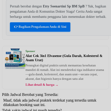
Pernah berobat dengan
Etty Soenartini Sp BM SpB
? Yuk, bagikan
pengalaman Anda di Komunitas Dokter Siaga! Cerita Anda sangat
berharga untuk membantu pengguna lain menemukan dokter terbaik.
👉 Bagikan Pengalaman Anda di Sini
Sponsor
Alat Cek 3in1 Elvasense (Gula Darah, Kolesterol &
Asam Urat)
Perangkat digital praktis untuk memantau kesehatan
mandiri di rumah. Alat ini mendeteksi tiga indikator utama
—gula darah, kolesterol, dan asam urat—secara cepat,
akurat, dan higienis hanya dengan satu alat
Lihat detail & harga →
Pilih Jadwal Berobat yang Tersedia:
Maaf, tidak ada jadwal praktek terdekat yang tersedia untuk
dilakukan booking saat ini.
Tidak yakin jadwal ini masih tersedia?