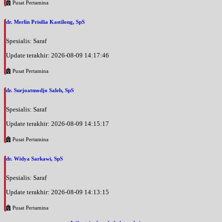
Senin, 07/09/2026
Pusat Pertamina
Jam 08:00 - 10:00
EKSEKUTIF
dr. Merlin Prisilia Kastilong, SpS
Senin, 07/09/2026
Spesialis: Saraf
Jam 16:00 - 20:00
Update terakhir: 2026-08-09 14:17:46
EKSEKUTIF
Pusat Pertamina
dr. Surjoatmodjo Saleh, SpS
Spesialis: Saraf
Update terakhir: 2026-08-09 14:15:17
Pusat Pertamina
dr. Widya Sarkawi, SpS
Spesialis: Saraf
Update terakhir: 2026-08-09 14:13:15
Pusat Pertamina