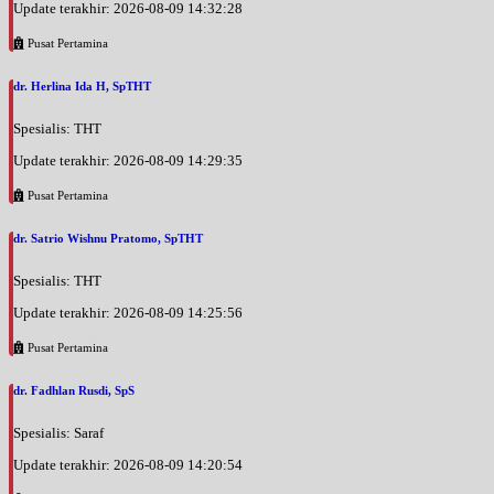
Update terakhir: 2026-08-09 14:32:28
Jam 08:00 - 10:00
EKSEKUTIF
Pusat Pertamina
Rabu, 02/09/2026
dr. Herlina Ida H, SpTHT
Jam 16:00 - 20:00
EKSEKUTIF
Spesialis: THT
Kamis, 03/09/2026
Update terakhir: 2026-08-09 14:29:35
Jam 08:00 - 10:00
Pusat Pertamina
EKSEKUTIF
dr. Satrio Wishnu Pratomo, SpTHT
Jumat, 04/09/2026
Jam 08:00 - 10:00
Spesialis: THT
EKSEKUTIF
Update terakhir: 2026-08-09 14:25:56
Jumat, 04/09/2026
Jam 16:00 - 20:00
Pusat Pertamina
EKSEKUTIF
dr. Fadhlan Rusdi, SpS
Sabtu, 05/09/2026
Jam 09:00 - 12:00
Spesialis: Saraf
EKSEKUTIF
Update terakhir: 2026-08-09 14:20:54