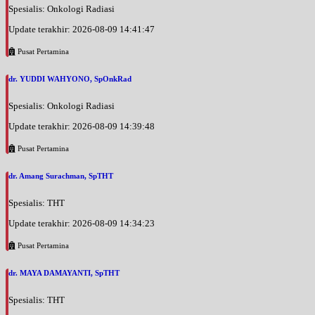
Jam 08:00 - 10:00
Spesialis: Onkologi Radiasi
EKSEKUTIF
Update terakhir: 2026-08-09 14:41:47
Jumat, 28/08/2026
Pusat Pertamina
Jam 16:00 - 20:00
EKSEKUTIF
dr. YUDDI WAHYONO, SpOnkRad
Sabtu, 29/08/2026
Spesialis: Onkologi Radiasi
Jam 09:00 - 12:00
EKSEKUTIF
Update terakhir: 2026-08-09 14:39:48
Pusat Pertamina
Senin, 31/08/2026
Jam 08:00 - 10:00
dr. Amang Surachman, SpTHT
EKSEKUTIF
Spesialis: THT
Senin, 31/08/2026
Jam 16:00 - 20:00
Update terakhir: 2026-08-09 14:34:23
EKSEKUTIF
Pusat Pertamina
Selasa, 01/09/2026
Jam 08:00 - 10:00
dr. MAYA DAMAYANTI, SpTHT
EKSEKUTIF
Spesialis: THT
Rabu, 02/09/2026