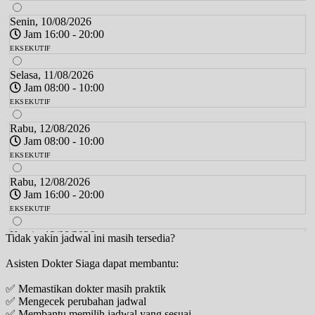
Senin, 10/08/2026
Jam 16:00 - 20:00
EKSEKUTIF
Selasa, 11/08/2026
Jam 08:00 - 10:00
EKSEKUTIF
Rabu, 12/08/2026
Jam 08:00 - 10:00
EKSEKUTIF
Rabu, 12/08/2026
Jam 16:00 - 20:00
EKSEKUTIF
Kamis, 13/08/2026
Tidak yakin jadwal ini masih tersedia?
Jam 08:00 - 10:00
Asisten Dokter Siaga dapat membantu:
EKSEKUTIF
✅ Memastikan dokter masih praktik
Jumat, 14/08/2026
✅ Mengecek perubahan jadwal
Jam 08:00 - 10:00
✅ Membantu memilih jadwal yang sesuai