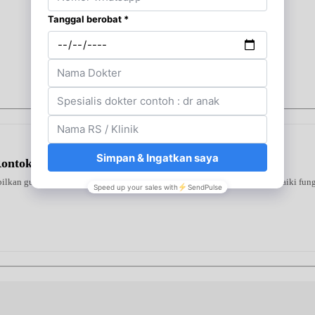
Rontok Sampo
ilkan gula darah tinggi. Diformulasikan khusus guna membantu memperbaiki fungsi 