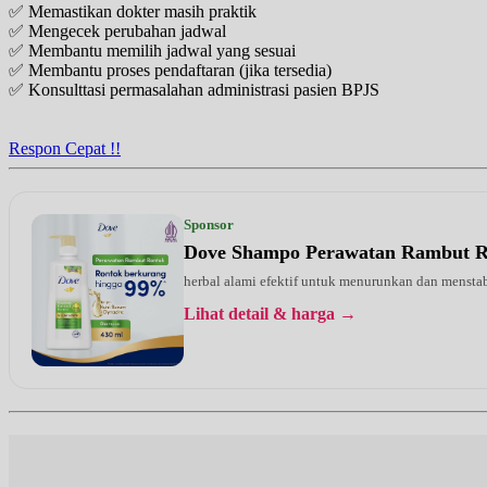
✅ Memastikan dokter masih praktik
Rabu, 19/08/2026
✅ Mengecek perubahan jadwal
Jam 15:00 - 17:00
✅ Membantu memilih jadwal yang sesuai
EKSEKUTIF
✅ Membantu proses pendaftaran (jika tersedia)
✅ Konsulttasi permasalahan administrasi pasien BPJS
Rabu, 19/08/2026
Jam 18:00 - 20:00
EKSEKUTIF
Respon Cepat !!
Senin, 24/08/2026
Jam 08:00 - 10:00
EKSEKUTIF
Sponsor
Dove Shampo Perawatan Rambut 
Selasa, 25/08/2026
Jam 15:00 - 17:00
herbal alami efektif untuk menurunkan dan menstab
EKSEKUTIF
Lihat detail & harga →
Rabu, 26/08/2026
Jam 15:00 - 17:00
EKSEKUTIF
Rabu, 26/08/2026
Jam 18:00 - 20:00
EKSEKUTIF