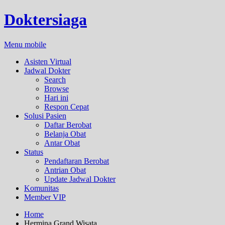
Doktersiaga
Menu mobile
Asisten Virtual
Jadwal Dokter
Search
Browse
Hari ini
Respon Cepat
Solusi Pasien
Daftar Berobat
Belanja Obat
Antar Obat
Status
Pendaftaran Berobat
Antrian Obat
Update Jadwal Dokter
Komunitas
Member VIP
Home
Hermina Grand Wisata