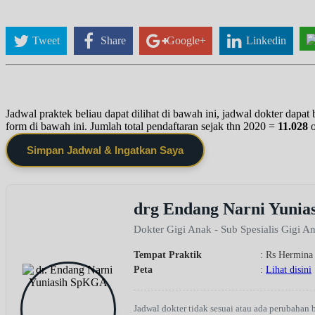
Tweet
Share
Google+
Linkedin
Jadwal praktek beliau dapat dilihat di bawah ini, jadwal dokter dapa
form di bawah ini. Jumlah total pendaftaran sejak thn 2020 =
11.028
Simpan Jadwal & Ingatkan Saya
drg Endang Narni Yuni
Dokter Gigi Anak - Sub Spesialis Gigi A
Tempat Praktik
: Rs Hermina
Peta
:
Lihat disini
Jadwal dokter tidak sesuai atau ada perubahan 