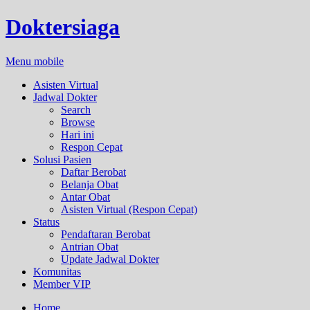
Doktersiaga
Menu mobile
Asisten Virtual
Jadwal Dokter
Search
Browse
Hari ini
Respon Cepat
Solusi Pasien
Daftar Berobat
Belanja Obat
Antar Obat
Asisten Virtual (Respon Cepat)
Status
Pendaftaran Berobat
Antrian Obat
Update Jadwal Dokter
Komunitas
Member VIP
Home