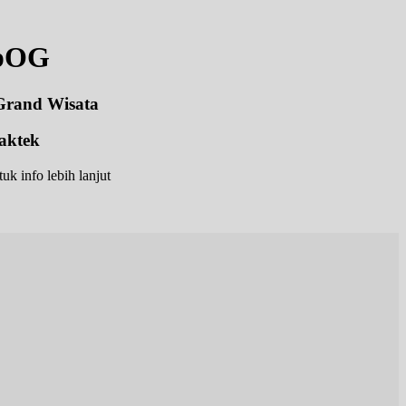
SpOG
 Grand Wisata
aktek
k info lebih lanjut