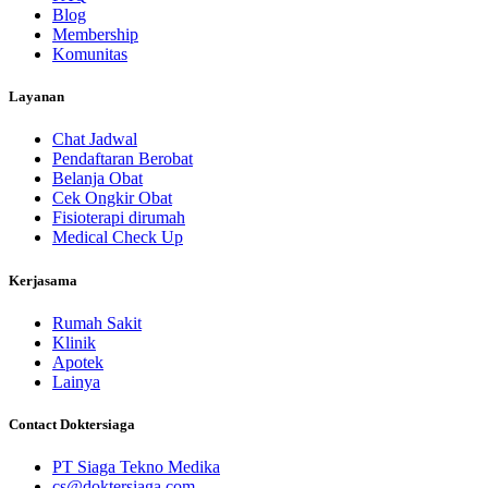
Blog
Membership
Komunitas
Layanan
Chat Jadwal
Pendaftaran Berobat
Belanja Obat
Cek Ongkir Obat
Fisioterapi dirumah
Medical Check Up
Kerjasama
Rumah Sakit
Klinik
Apotek
Lainya
Contact Doktersiaga
PT Siaga Tekno Medika
cs@doktersiaga.com