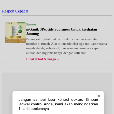
Jam 14:00 - 17:00
UMUM
Respon Cepat !!
Selasa, 18/08/2026
Jam 14:00 - 17:00
Sponsor
UMUM
mGanik 3Peptide Suplemen Untuk kesehatan
Jantung
Rabu, 19/08/2026
Perangkat digital praktis untuk memantau kesehatan
Jam 14:00 - 17:00
mandiri di rumah. Alat ini mendeteksi tiga indikator utama
UMUM
—gula darah, kolesterol, dan asam urat—secara cepat,
akurat, dan higienis hanya dengan satu alat
Kamis, 20/08/2026
Lihat detail & harga →
Jam 14:00 - 17:00
UMUM
Jumat, 21/08/2026
Jam 14:00 - 17:00
UMUM
Sabtu, 22/08/2026
Jam 10:00 - 14:00
UMUM