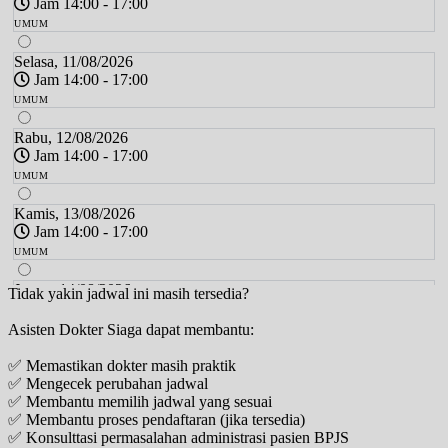
Jam 14:00 - 17:00
UMUM
Selasa, 11/08/2026
Jam 14:00 - 17:00
UMUM
Rabu, 12/08/2026
Jam 14:00 - 17:00
UMUM
Kamis, 13/08/2026
Jam 14:00 - 17:00
UMUM
Jumat, 14/08/2026
Tidak yakin jadwal ini masih tersedia?
Jam 14:00 - 17:00
Asisten Dokter Siaga dapat membantu:
UMUM
✅ Memastikan dokter masih praktik
Sabtu, 15/08/2026
✅ Mengecek perubahan jadwal
Jam 10:00 - 14:00
✅ Membantu memilih jadwal yang sesuai
UMUM
✅ Membantu proses pendaftaran (jika tersedia)
✅ Konsulttasi permasalahan administrasi pasien BPJS
Senin, 17/08/2026