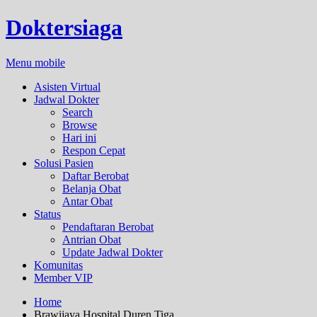
Doktersiaga
Menu mobile
Asisten Virtual
Jadwal Dokter
Search
Browse
Hari ini
Respon Cepat
Solusi Pasien
Daftar Berobat
Belanja Obat
Antar Obat
Status
Pendaftaran Berobat
Antrian Obat
Update Jadwal Dokter
Komunitas
Member VIP
Home
Brawijaya Hospital Duren Tiga