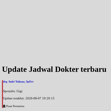
Jam 16:00 - 17:00
UMUM
Selasa, 01/09/2026
Jam 08:00 - 10:00
UMUM
Rabu, 02/09/2026
Jam 08:00 - 10:00
UMUM
Kamis, 03/09/2026
Jam 08:00 - 10:00
UMUM
Update Jadwal Dokter terbaru
Kamis, 03/09/2026
Jam 16:00 - 17:00
drg. Indri Yuliana, SpOrt
UMUM
Spesialis: Gigi
Update terakhir: 2026-08-07 19:20:15
Pusat Pertamina