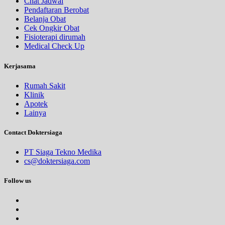
Chat Jadwal
Pendaftaran Berobat
Belanja Obat
Cek Ongkir Obat
Fisioterapi dirumah
Medical Check Up
Kerjasama
Rumah Sakit
Klinik
Apotek
Lainya
Contact Doktersiaga
PT Siaga Tekno Medika
cs@doktersiaga.com
Follow us