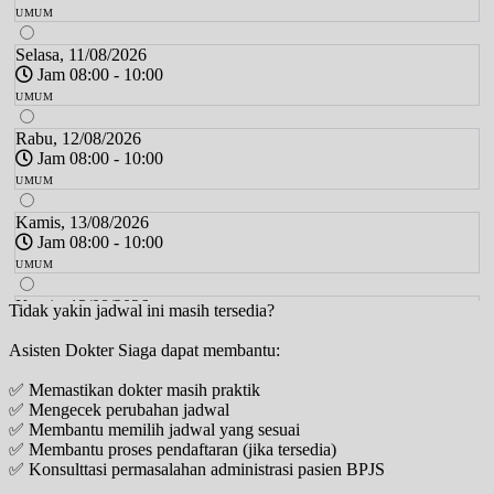
UMUM
Selasa, 11/08/2026
Jam 08:00 - 10:00
UMUM
Rabu, 12/08/2026
Jam 08:00 - 10:00
UMUM
Kamis, 13/08/2026
Jam 08:00 - 10:00
UMUM
Kamis, 13/08/2026
Tidak yakin jadwal ini masih tersedia?
Jam 16:00 - 17:00
Asisten Dokter Siaga dapat membantu:
UMUM
✅ Memastikan dokter masih praktik
Senin, 17/08/2026
✅ Mengecek perubahan jadwal
Jam 08:00 - 10:00
✅ Membantu memilih jadwal yang sesuai
UMUM
✅ Membantu proses pendaftaran (jika tersedia)
✅ Konsulttasi permasalahan administrasi pasien BPJS
Senin, 17/08/2026
Jam 16:00 - 17:00