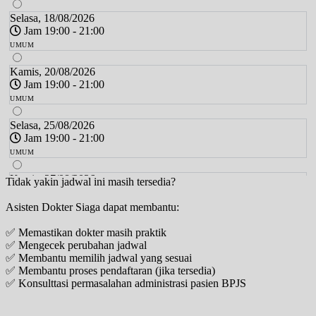
Selasa, 18/08/2026
Jam 19:00 - 21:00
UMUM
Kamis, 20/08/2026
Jam 19:00 - 21:00
UMUM
Selasa, 25/08/2026
Jam 19:00 - 21:00
UMUM
Kamis, 27/08/2026
Tidak yakin jadwal ini masih tersedia?
Jam 19:00 - 21:00
Asisten Dokter Siaga dapat membantu:
UMUM
✅ Memastikan dokter masih praktik
Selasa, 01/09/2026
✅ Mengecek perubahan jadwal
Jam 19:00 - 21:00
✅ Membantu memilih jadwal yang sesuai
UMUM
✅ Membantu proses pendaftaran (jika tersedia)
✅ Konsulttasi permasalahan administrasi pasien BPJS
Kamis, 03/09/2026
Jam 19:00 - 21:00
UMUM