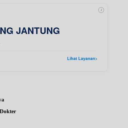
i
ING JANTUNG
a
Lihat Layanan
>
ya
 Dokter