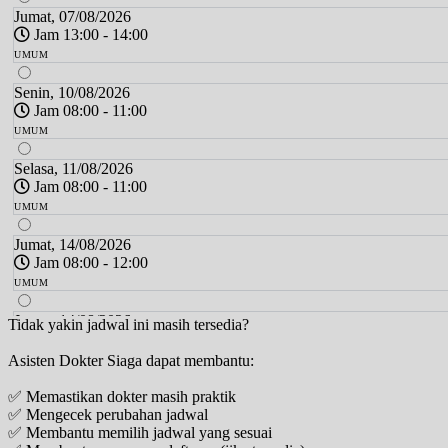
Jumat, 07/08/2026
Jam 13:00 - 14:00
UMUM
Senin, 10/08/2026
Jam 08:00 - 11:00
UMUM
Selasa, 11/08/2026
Jam 08:00 - 11:00
UMUM
Jumat, 14/08/2026
Jam 08:00 - 12:00
UMUM
Jumat, 14/08/2026
Tidak yakin jadwal ini masih tersedia?
Jam 13:00 - 14:00
Asisten Dokter Siaga dapat membantu:
UMUM
✅ Memastikan dokter masih praktik
Senin, 17/08/2026
✅ Mengecek perubahan jadwal
Jam 08:00 - 11:00
✅ Membantu memilih jadwal yang sesuai
UMUM