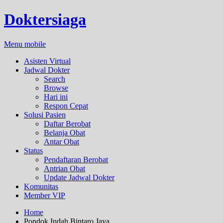
Doktersiaga
Menu mobile
Asisten Virtual
Jadwal Dokter
Search
Browse
Hari ini
Respon Cepat
Solusi Pasien
Daftar Berobat
Belanja Obat
Antar Obat
Status
Pendaftaran Berobat
Antrian Obat
Update Jadwal Dokter
Komunitas
Member VIP
Home
Pondok Indah Bintaro Jaya