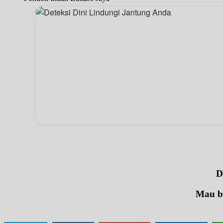
D
Mau be