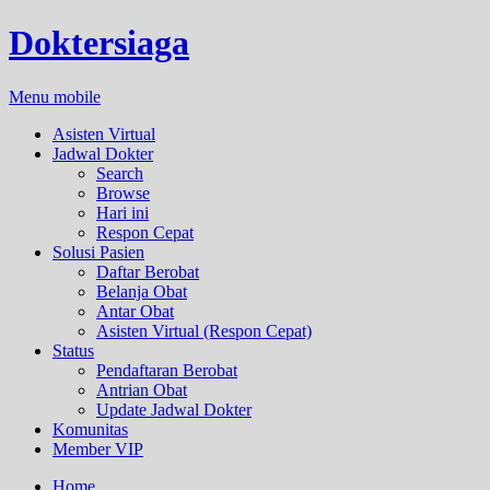
Doktersiaga
Menu mobile
Asisten Virtual
Jadwal Dokter
Search
Browse
Hari ini
Respon Cepat
Solusi Pasien
Daftar Berobat
Belanja Obat
Antar Obat
Asisten Virtual (Respon Cepat)
Status
Pendaftaran Berobat
Antrian Obat
Update Jadwal Dokter
Komunitas
Member VIP
Home