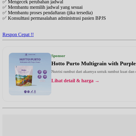
✅ Mengecek perubahan jadwal
Jam 10:00 - 14:00
✅ Membantu memilih jadwal yang sesuai
EKSEKUTIF
✅ Membantu proses pendaftaran (jika tersedia)
✅ Konsulttasi permasalahan administrasi pasien BPJS
Selasa, 25/08/2026
Jam 11:00 - 13:00
EKSEKUTIF
Respon Cepat !!
Rabu, 26/08/2026
Jam 09:00 - 11:00
EKSEKUTIF
Sponsor
Hotto Purto Multigrain with Purple
Senin, 31/08/2026
Jam 10:00 - 14:00
Nutrisi rambut dari akarnya untuk rambut kuat dan
EKSEKUTIF
Lihat detail & harga →
Selasa, 01/09/2026
Jam 11:00 - 13:00
EKSEKUTIF
Rabu, 02/09/2026
Jam 09:00 - 11:00
EKSEKUTIF