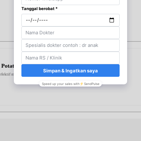
 Potato
 efektif mengurangi rambut rontok karena patah