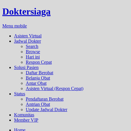
Doktersiaga
Menu mobile
Asisten Virtual
Jadwal Dokter
Search
Browse
Hari ini
Respon Cepat
Solusi Pasien
Daftar Berobat
Belanja Obat
Antar Obat
Asisten Virtual (Respon Cepat)
Status
Pendaftaran Berobat
Antrian Obat
Update Jadwal Dokter
Komunitas
Member VIP
Home