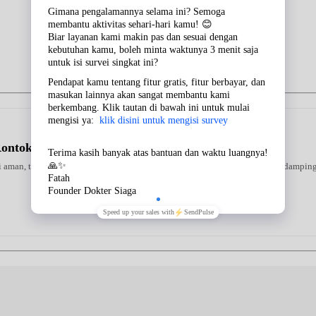
Rontok Sampo
ni aman, terverifikasi, dan dapat digunakan secara mandiri atau bersama pendampin