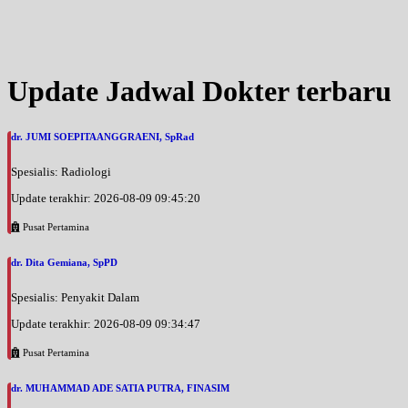
Kamis, 03/09/2026
Jam 13:30 - 16:00
UMUM
Jumat, 04/09/2026
Update Jadwal Dokter terbaru
Jam 09:30 - 13:00
UMUM
dr. JUMI SOEPITAANGGRAENI, SpRad
Senin, 07/09/2026
Jam 09:30 - 13:00
Spesialis: Radiologi
UMUM
Update terakhir: 2026-08-09 09:45:20
Pusat Pertamina
dr. Dita Gemiana, SpPD
Spesialis: Penyakit Dalam
Update terakhir: 2026-08-09 09:34:47
Pusat Pertamina
dr. MUHAMMAD ADE SATIA PUTRA, FINASIM