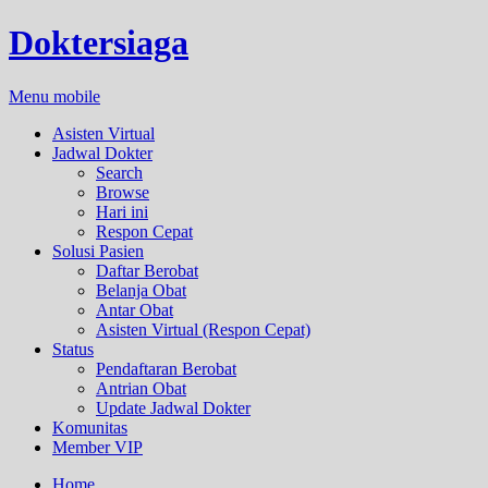
Doktersiaga
Menu mobile
Asisten Virtual
Jadwal Dokter
Search
Browse
Hari ini
Respon Cepat
Solusi Pasien
Daftar Berobat
Belanja Obat
Antar Obat
Asisten Virtual (Respon Cepat)
Status
Pendaftaran Berobat
Antrian Obat
Update Jadwal Dokter
Komunitas
Member VIP
Home