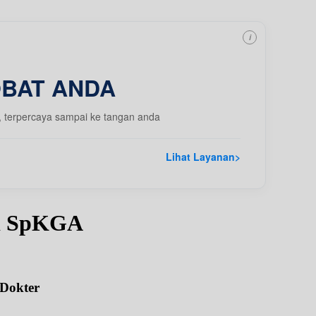
i
OBAT ANDA
, terpercaya sampai ke tangan anda
Lihat Layanan
>
ni SpKGA
 Dokter