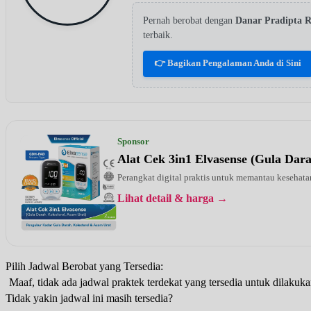
Pernah berobat dengan
Danar Pradipta
terbaik.
👉 Bagikan Pengalaman Anda di Sini
Sponsor
Alat Cek 3in1 Elvasense (Gula Dar
Perangkat digital praktis untuk memantau kesehatan
Lihat detail & harga →
Pilih Jadwal Berobat yang Tersedia:
Maaf, tidak ada jadwal praktek terdekat yang tersedia untuk dilakuka
Tidak yakin jadwal ini masih tersedia?