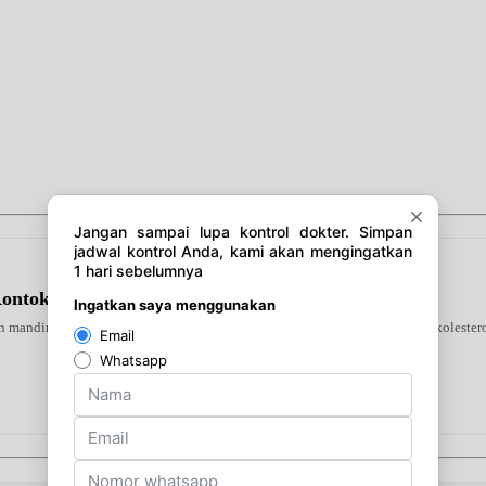
Rontok Sampo
 mandiri di rumah. Alat ini mendeteksi tiga indikator utama—gula darah, kolestero