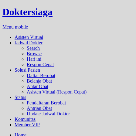
Doktersiaga
Menu mobile
Asisten Virtual
Jadwal Dokter
Search
Browse
Hari ini
Respon Cepat
Solusi Pasien
Daftar Berobat
Belanja Obat
Antar Obat
Asisten Virtual (Respon Cepat)
Status
Pendaftaran Berobat
Antrian Obat
Update Jadwal Dokter
Komunitas
Member VIP
Home