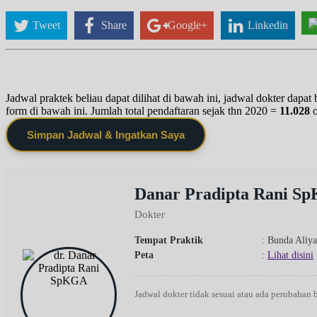
Tweet
Share
Google+
Linkedin
Jadwal praktek beliau dapat dilihat di bawah ini, jadwal dokter dapa
form di bawah ini. Jumlah total pendaftaran sejak thn 2020 =
11.028
Simpan Jadwal & Ingatkan Saya
Danar Pradipta Rani S
Dokter
Tempat Praktik
: Bunda Aliy
Peta
:
Lihat disini
Jadwal dokter tidak sesuai atau ada perubahan 