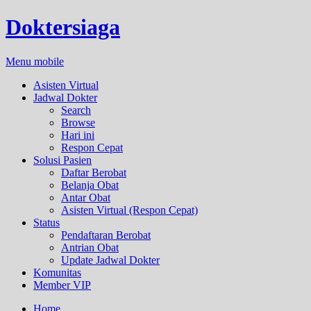
Doktersiaga
Menu mobile
Asisten Virtual
Jadwal Dokter
Search
Browse
Hari ini
Respon Cepat
Solusi Pasien
Daftar Berobat
Belanja Obat
Antar Obat
Asisten Virtual (Respon Cepat)
Status
Pendaftaran Berobat
Antrian Obat
Update Jadwal Dokter
Komunitas
Member VIP
Home