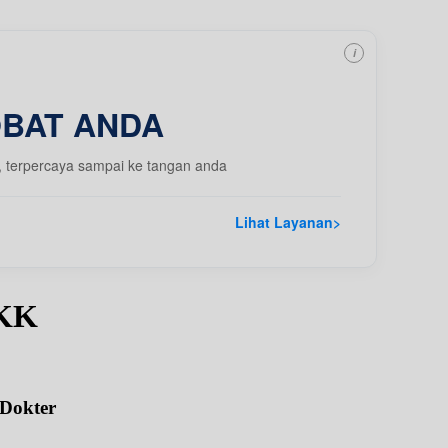
i
OBAT ANDA
, terpercaya sampai ke tangan anda
Lihat Layanan
>
pKK
 Dokter