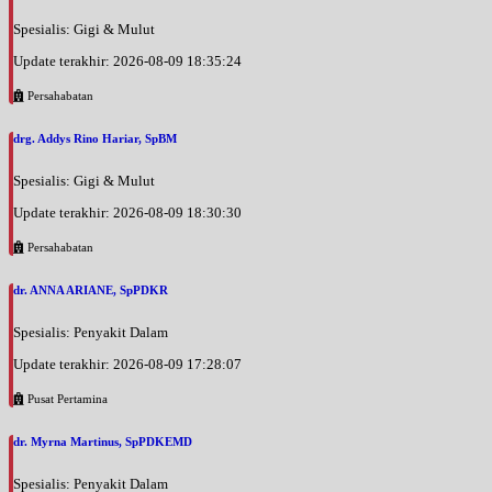
Rabu, 26/08/2026
Spesialis: Gigi & Mulut
Jam 07:30 - 09:00
Update terakhir: 2026-08-09 18:35:24
Rabu, 26/08/2026
Persahabatan
Jam 15:00 - 18:00
drg. Addys Rino Hariar, SpBM
Kamis, 27/08/2026
Jam 07:30 - 09:00
Spesialis: Gigi & Mulut
Update terakhir: 2026-08-09 18:30:30
Kamis, 27/08/2026
Jam 15:00 - 18:00
Persahabatan
Jumat, 28/08/2026
dr. ANNA ARIANE, SpPDKR
Jam 07:30 - 09:00
Spesialis: Penyakit Dalam
Jumat, 28/08/2026
Update terakhir: 2026-08-09 17:28:07
Jam 15:00 - 18:00
Pusat Pertamina
Senin, 31/08/2026
Jam 07:30 - 09:00
dr. Myrna Martinus, SpPDKEMD
Senin, 31/08/2026
Spesialis: Penyakit Dalam