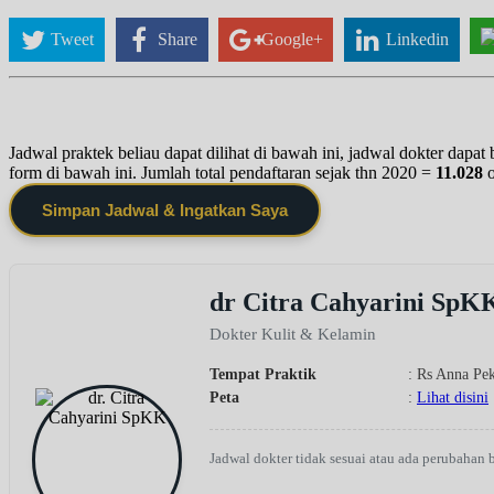
Tweet
Share
Google+
Linkedin
Jadwal praktek beliau dapat dilihat di bawah ini, jadwal dokter dapa
form di bawah ini. Jumlah total pendaftaran sejak thn 2020 =
11.028
Simpan Jadwal & Ingatkan Saya
dr Citra Cahyarini SpK
Dokter Kulit & Kelamin
Tempat Praktik
: Rs Anna Pe
Peta
:
Lihat disini
Jadwal dokter tidak sesuai atau ada perubahan 