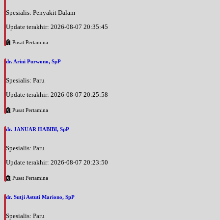
Sabtu, 05/09/2026
Spesialis: Penyakit Dalam
Jam 13:00 - 16:00
UMUM
Update terakhir: 2026-08-07 20:35:45
Pusat Pertamina
Minggu, 06/09/2026
Jam 09:00 - 11:00
dr. Arini Purwono, SpP
UMUM
Spesialis: Paru
Senin, 07/09/2026
Jam 08:00 - 12:00
Update terakhir: 2026-08-07 20:25:58
UMUM
Pusat Pertamina
dr. JANUAR HABIBI, SpP
Spesialis: Paru
Update terakhir: 2026-08-07 20:23:50
Pusat Pertamina
dr. Sutji Astuti Mariono, SpP
Spesialis: Paru