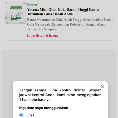
Jam 08:00 - 11:00
Sponsor
UMUM
Yacona Mini Obat Gula Darah Tinggi Bantu
Turunkan Gula Darah Anda
Rabu, 19/08/2026
Bantu Menurunkan Gula Darah Tinggi Menormalkan Kadar
Jam 08:00 - 11:00
Gula Mencegah Diabetes dan Kolesterol Dengan Alami
UMUM
Tanpa Efek Samping
Lihat detail & harga →
Kamis, 20/08/2026
Jam 16:00 - 20:00
UMUM
Jumat, 21/08/2026
Jam 08:00 - 12:00
UMUM
Sabtu, 22/08/2026
Jam 13:00 - 16:00
UMUM
Minggu, 23/08/2026
Jam 09:00 - 11:00
UMUM
Senin, 24/08/2026